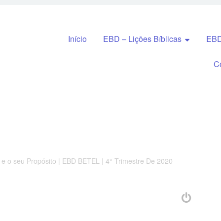
Pular para o conteúdo
Início
EBD – Lições Bíblicas
EBD
C
 e o seu Propósito | EBD BETEL | 4° Trimestre De 2020