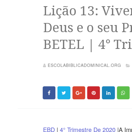
Lição 13: Viv
Deus e o seu P
BETEL | 4° Tr
ESCOLABIBLICADOMINICAL.ORG
EBD
|
4° Trimestre De 2020
|A Im