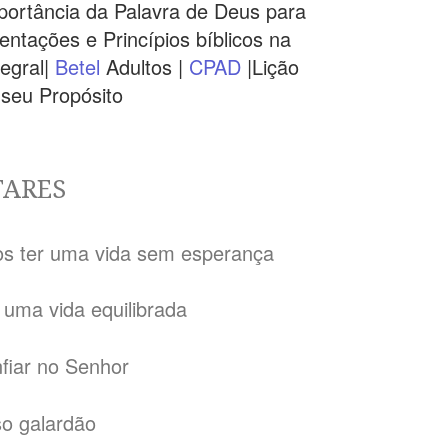
portância da Palavra de Deus para
ntações e Princípios bíblicos na
egral|
Betel
Adultos |
CPAD
|Lição
 seu Propósito
TARES
os ter uma vida sem esperança
 uma vida equilibrada
fiar no Senhor
so galardão