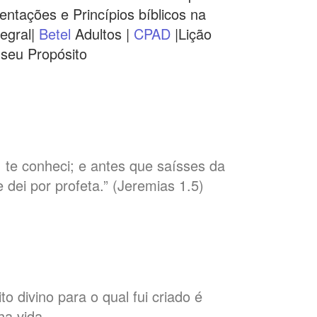
ntações e Princípios bíblicos na
egral|
Betel
Adultos |
CPAD
|Lição
 seu Propósito
 te conheci; e antes que saísses da
e dei por profeta.” (Jeremias 1.5)
to divino para o qual fui criado é
ha vida.