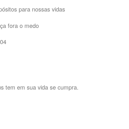
pósitos para nossas vidas
nça fora o medo
304
us tem em sua vida se cumpra.