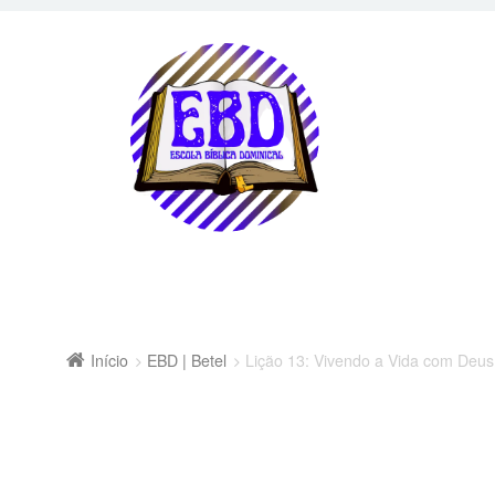
Início
EBD | Betel
Lição 13: Vivendo a Vida com Deus