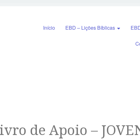
Pular para o conteúdo
Início
EBD – Lições Bíblicas
EBD
C
ivro de Apoio – JOVE