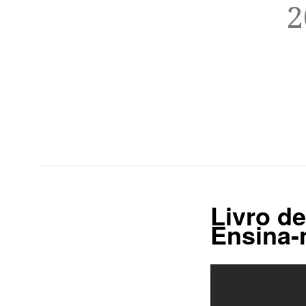
2
Livro d
Ensina-