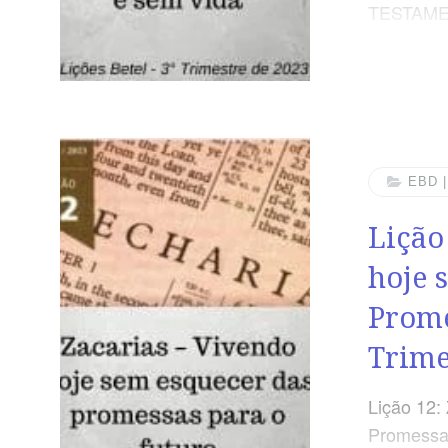
TESTAMEN
justiça e
da salvaç
Dominical
perigo da
ÁUREO “En
justo e o 
EBD 
não serv
Lição
preciso p
para o dis
hoje 
Prome
Trime
Lição 12:
Promessas