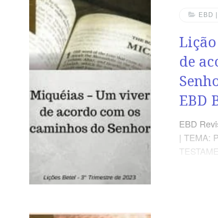
fortaleza
confiam 
EBD 
Quando es
Lição
proteção 
OBJETIVO
de ac
mensage
Senho
EBD 
EBD Revis
| TEMA:
TESTAMEN
justiça e
da salvaç
Dominical
com os c