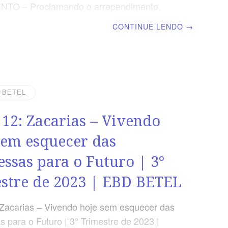
TO – Proclamando o arrependimento,
 fidelidade a Deus. Anunciando a esperança
CONTINUE LENDO
→
ão através do Messias. | Escola Biblica
 | Lição 13: Malaquias – Um alerta sobre o
 prática religiosa vazia e sem vida TEXTO
tão vereis outra vez a diferença entre o
ímpio; entre o que serve a Deus e o que o
| BETEL
e.” Malaquias 3.18 VERDADE APLICADA É
 12: Zacarias – Vivendo
ermanente vigilância e andar em Espírito
cípulo
sem esquecer das
ssas para o Futuro | 3°
stre de 2023 | EBD BETEL
 Zacarias – Vivendo hoje sem esquecer das
 para o Futuro | 3° Trimestre de 2023 |