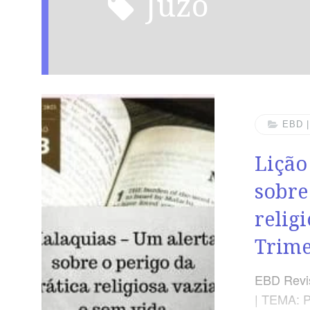
juzo
EBD 
Lição
sobre
relig
Trime
EBD Revis
| TEMA: