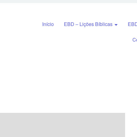
Pular para o conteúdo
Início
EBD – Lições Bíblicas
EBD
C