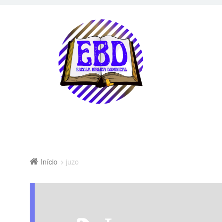
Início
juzo