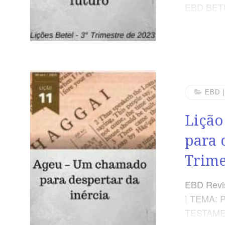
EBD BET
EBD 
Lição
para 
Trime
EBD Revis
| TEMA:
TESTAMEN