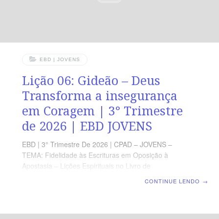
EBD | JOVENS
Lição 06: Gideão – Deus
Transforma a insegurança
em Coragem | 3° Trimestre
de 2026 | EBD JOVENS
EBD | 3° Trimestre De 2026 | CPAD – JOVENS –
TEMA: Fidelidade às Escrituras em Oposição à
Apostasia – Lições Espirituais no Livro de
Juízes | Escola Bíblica Dominical | Lição 06: Gideão –
CONTINUE LENDO
→
Deus Transforma a insegurança em Coragem TEXTO
PRINCIPAL “Então, o Anjo do Senhor lhe apareceu e lhe
disse: O Senhor é contigo, varão valoroso.” (Jz 6.12).