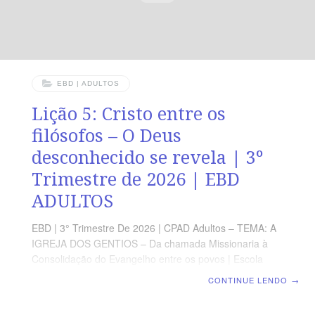
EBD | ADULTOS
Lição 5: Cristo entre os
filósofos – O Deus
desconhecido se revela | 3º
Trimestre de 2026 | EBD
ADULTOS
EBD | 3° Trimestre De 2026 | CPAD Adultos – TEMA: A
IGREJA DOS GENTIOS – Da chamada Missionaria à
Consolidação do Evangelho entre os povos | Escola
Biblica Dominical | Lição 5: Cristo entre os filósofos – O
CONTINUE LENDO
→
Deus desconhecido se revela TEXTO ÁUREO “Mas
Deus, não tendo em conta os tempos da ignorância,