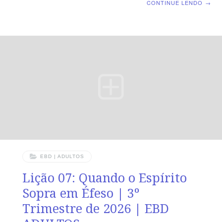
CONTINUE LENDO
→
liderança de Gideão e o governo de Abimeleque TEXTO
PRINCIPAL “Então, se ajuntaram todos os cidadãos de
Siquém e toda Bete-Milo; e foram e levantaram a
Abimeleque como rei, junto ao carvalho alto que está
perto de Siquém.” (Jz 9.6). RESUMO DA LIÇÃO A
liderança cristã deve ser exercida em constante
vigilância, para que os líderes não sejam seduzidos pelo
EBD | ADULTOS
Lição 07: Quando o Espírito
Sopra em Éfeso | 3º
Trimestre de 2026 | EBD