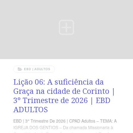
RESUMO DA LIÇÃO Mesmo diante das limitações, Deus
capacita e conduz à vitória aqueles que confiam nEle.
LEITURA SEMANAL SEGUNDA — 1Tm 4.2 O perigo da
mente cauterizadaTERÇA — Jo 10.10 As ações do
EBD | ADULTOS
Lição 06: A suficiência da
Graça na cidade de Corinto |
3º Trimestre de 2026 | EBD
ADULTOS
EBD | 3° Trimestre De 2026 | CPAD Adultos – TEMA: A
IGREJA DOS GENTIOS – Da chamada Missionaria à