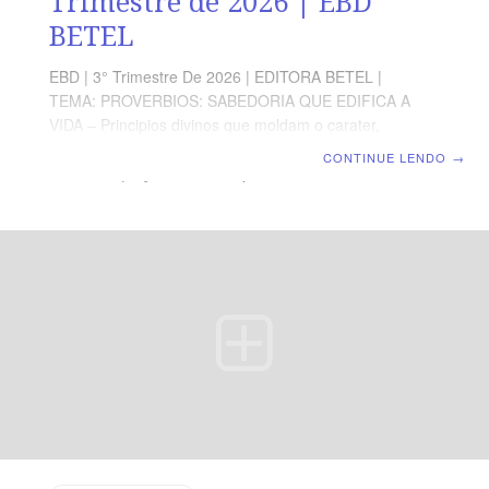
Trimestre de 2026 | EBD
BETEL
EBD | 3° Trimestre De 2026 | EDITORA BETEL |
TEMA: PROVERBIOS: SABEDORIA QUE EDIFICA A
VIDA – Principios divinos que moldam o carater,
fortalecem a fé e abençoam a familia. | Escola Bíblica
CONTINUE LENDO
→
Dominical | Lição 05: A disciplina do Senhor conduz à
vida TEXTO ÁUREO “Aplica à disciplina o teu coração, e
os teus ouvidos, às palavras do conhecimento”,
Provérbios 23.12 VERDADE APLICADA A verdadeira
sabedoria não rejeita a disciplina no processo do
aperfeiçoamento cristão OBJETIVOS DA LIÇÃO Saber
que a disciplina do Senhor leva à
obediência.Compreender a relevância da disciplina para
uma vida