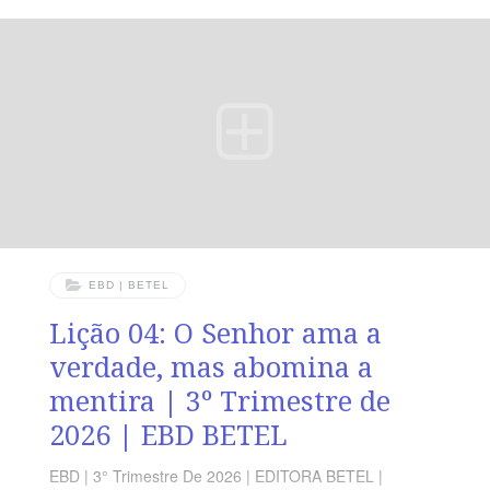
anuncia agora a todos os homens, em todo lugar, que
se arrependam.” (At 17.30). VERDADE PRÁTICA A obra
evangelística floresce quando o coração, sensível ao
Espírito, discerne os tempos e proclama com ousadia a
graça salvadora de Cristo. LEITURA DIÁRIA Segunda
—
EBD | BETEL
Lição 04: O Senhor ama a
verdade, mas abomina a
mentira | 3º Trimestre de
2026 | EBD BETEL
EBD | 3° Trimestre De 2026 | EDITORA BETEL |