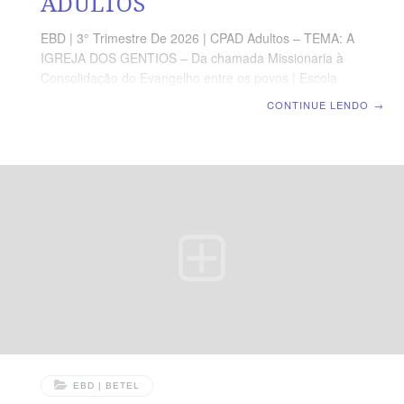
ADULTOS
EBD | 3° Trimestre De 2026 | CPAD Adultos – TEMA: A
IGREJA DOS GENTIOS – Da chamada Missionaria à
Consolidação do Evangelho entre os povos | Escola
Biblica Dominical | Lição 07: Quando o Espírito Sopra
CONTINUE LENDO
→
em Éfeso TEXTO ÁUREO “Assim, a palavra do Senhor
crescia poderosamente e prevalecia.” (At 19.20).
VERDADE PRÁTICA Onde o Espírito Santo é
derramado, a Palavra é confirmada com poder, o
pecado é confrontado, e vidas, famílias e cidades são
transformadas. LEITURA DIÁRIA Segunda — At 19.1-6
O derramamento do Espírito conduz o crente à
plenitude da féTerça — At 19.8-10 A
EBD | BETEL