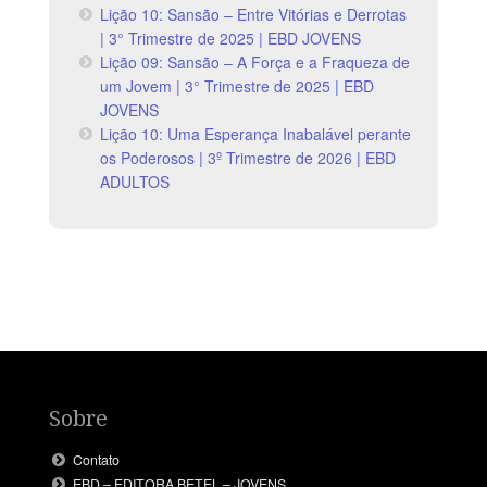
Lição 10: Sansão – Entre Vitórias e Derrotas
| 3° Trimestre de 2025 | EBD JOVENS
Lição 09: Sansão – A Força e a Fraqueza de
um Jovem | 3° Trimestre de 2025 | EBD
JOVENS
Lição 10: Uma Esperança Inabalável perante
os Poderosos | 3º Trimestre de 2026 | EBD
ADULTOS
Sobre
Contato
EBD – EDITORA BETEL – JOVENS