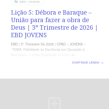
EBD | JOVENS
Lição 5: Débora e Baraque –
União para fazer a obra de
Deus | 3º Trimestre de 2026 |
EBD JOVENS
EBD | 3° Trimestre De 2026 | CPAD – JOVENS –
TEMA: Fidelidade às Escrituras em Oposição à
Apostasia – Lições Espirituais no Livro de
Juízes | Escola Bíblica Dominical | Lição 5: Débora e
CONTINUE LENDO
→
Baraque – União para fazer a obra de Deus TEXTO
PRINCIPAL “Então, disse Débora a Baraque: Levanta-
te, porque este é o dia em que o Senhor tem dado a
Sísera na tua mão; porventura, o Senhor não saiu
diante de ti?” (Jz 4.14a). RESUMO DA LIÇÃO A obra de
Deus é feita em cooperação, cada pessoa contribuindo
com os talentos que