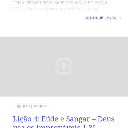
TEMA: PROVERBIOS: SABEDORIA QUE EDIFICA A
VIDA – Principios divinos que moldam o carater,
fortalecem a fé e abençoam a familia. | Escola Bíblica
CONTINUE LENDO
→
Dominical | Lição 04: O Senhor ama a verdade, mas
abomina a mentira TEXTO ÁUREO “A testemunha
verdadeira não mentirá, mas a testemunha falsa se
desboca em mentiras”,Provérbios 14.5 VERDADE
APLICADA Como nova criatura, devemos falar a
verdade e viver em verdade para o bem do próximo ea
Glória de Deus OBJETIVOS DA LIÇÃO Ressaltar as
consequências negativas da mentiraSaber que a
EBD | JOVENS
Lição 4: Eúde e Sangar – Deus
usa os improváveis | 3º