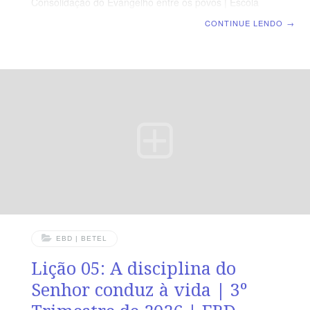
Consolidação do Evangelho entre os povos | Escola
Biblica Dominical | Lição 06: A suficiência da Graça na
CONTINUE LENDO
→
cidade de Corinto TEXTO ÁUREO “Porque eu sou
contigo, e ninguém lançará mão de ti para te fazer mal,
pois tenho muito povo nesta cidade.” (At 18.10).
VERDADE PRÁTICA A graça de Deus é suficiente para
sustentar o crente em meio às adversidades. LEITURA
DIÁRIA Segunda — At 18.1-4 A luz do Evangelho
resplandece em ambientes desafiadoresTerça — 1Co
2.3-5
EBD | BETEL
Lição 05: A disciplina do
Senhor conduz à vida | 3º