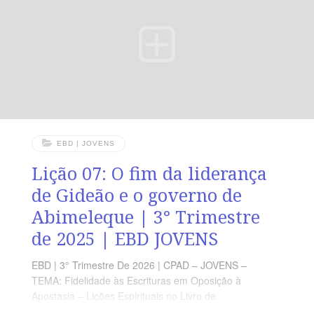
EBD | JOVENS
Lição 07: O fim da liderança
de Gideão e o governo de
Abimeleque | 3° Trimestre
de 2025 | EBD JOVENS
EBD | 3° Trimestre De 2026 | CPAD – JOVENS –
TEMA: Fidelidade às Escrituras em Oposição à
Apostasia – Lições Espirituais no Livro de
Juízes | Escola Bíblica Dominical | Lição 07: O fim da