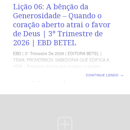
Lição 06: A bênção da
Generosidade – Quando o
coração aberto atrai o favor
de Deus | 3º Trimestre de
2026 | EBD BETEL
EBD | 3° Trimestre De 2026 | EDITORA BETEL |
TEMA: PROVERBIOS: SABEDORIA QUE EDIFICA A
VIDA – Principios divinos que moldam o carater,
fortalecem a fé e abençoam a familia. | Escola Bíblica
CONTINUE LENDO
→
Dominical | Lição 06: A bênção da Generosidade –
Quando o coração aberto atrai o favor de Deus TEXTO
ÁUREO “O que é de bons olhos será abençoado,
pporque deu do seu pão ao pobre”, Provérbios 22.9
VERDADE APLICADA A generosidade é uma virtude
que agrada a Deus e favorece o próximo. OBJETIVOS
DA LIÇÃO Compreender o conceito da generosidade
bíblica.Ressaltar