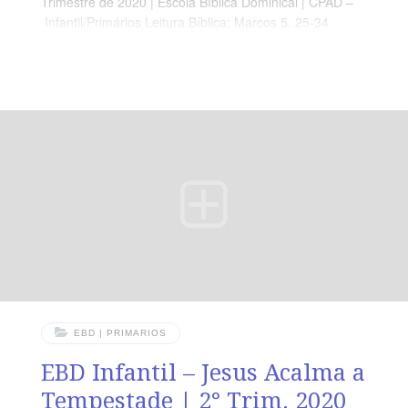
Trimestre de 2020 | Escola Bíblica Dominical | CPAD –
Infantil/Primários Leitura Bíblica: Marcos 5. 25-34
Objetivo: Que o aluno Compreenda que precisamos nos
aproximar de Deus com um coração quebrantado.
Ponto Central: Seja sempre sincero com Deus Memória
em Ação: ”Todos queriam tocar em Jesus porque dele
saía um poder que curava todas as pessoas.” (Lc 6.19)
EBD | PRIMARIOS
EBD Infantil – Jesus Acalma a
Tempestade | 2° Trim. 2020