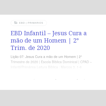
EBD | PRIMARIOS
EBD Infantil – Jesus Cura a
mão de um Homem | 2°
Trim. de 2020
Lição 07: Jesus Cura a mão de um Homem | 2°
Trimestre de 2020 | Escola Bíblica Dominical | CPAD –
Infantil/Primários Leitura Bíblica : Marcos 3. 1-6
Objetivos: Que o aluno Compreenda que Deus noa ama
e não escolhe quem vai abençoar. Ele abençoa quem
pede! Ponto Central: Deus cura em todo tempo,
qualquer pessoa, de acordo com sua vontade. Memória
em Ação: ” Pois Ele trata a todos com Igualdade.” ( Rm
2. 11 )