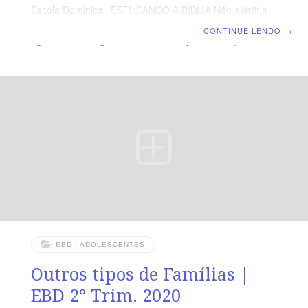
Escola Dominical. ESTUDANDO A BÍBLIA Não existiria
uma forma melhor de fecharmos este trimestre do que
CONTINUE LENDO
→
agradecendo e glorificando a Deus pela formação da
família. Nesse processo de agradecimento falaremos
sobre o chamado de Abraão, o qual nos identifica com o
chamado de Deus para a família, ou seja, nossa
responsabilidade enquanto família de sermos bênção
para o mundo. Caro professor, graças a Deus
chegamos
EBD | ADOLESCENTES
Outros tipos de Famílias |
EBD 2° Trim. 2020