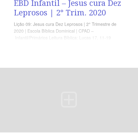
EBD Infantil – Jesus cura Dez
Leprosos | 2° Trim. 2020
Lição 09: Jesus cura Dez Leprosos | 2° Trimestre de
2020 | Escola Bíblica Dominical | CPAD –
Infantil/Primários Leitura Bíblica: Lucas 17. 11-19
Objetivos: Que as crianças Compreendam que
precisamos ser gratos à Deus em todas as
circunstâncias. Ponto Central: Agradeça à Deus todos
os dias e em todas as Situações. Memória em Ação:
”Que todo o meu ser louve o Senhor, e que eu não
esqueça nenhuma das suas Bençãos.” (Sl 103.2)