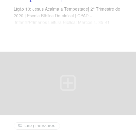
Lição 10: Jesus Acalma a Tempestade| 2° Trimestre de
2020 | Escola Bíblica Dominical | CPAD –
Infantil/Primários Leitura Bíblica: Marcos 4. 35-41
Objetivo: Que o aluno Creiam no cuidado de Deus e
Compreendam que a mão do Senhor está estendida
sobre eles. Ponto Central: As Dificuldades não podem
nos afastar do Senhor, acredite na sua Proteção.
Memória em Ação: ”[…] Que homem é este que manda
até no vento e nas ondas?!” (Mc 4.41)
EBD | PRIMARIOS