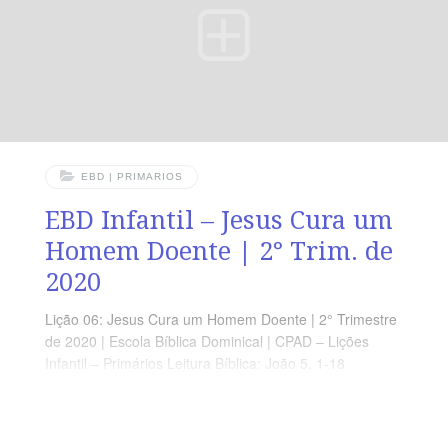
EBD | PRIMARIOS
EBD Infantil – Jesus Cura um
Homem Doente | 2° Trim. de
2020
Lição 06: Jesus Cura um Homem Doente | 2° Trimestre
de 2020 | Escola Bíblica Dominical | CPAD – Lições
Infantil – Primários Leitura Bíblica: João 5. 1-18
Objetivos: Que o aluno Compreenda que a vontade de
Deus não tem Limites e Ele está prontas a nos atender
em nossas Dificuldades. Ponto Central: A Bondade de