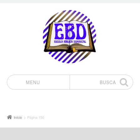
MENU
BUSCA
Pular para o conteúdo
Início
Página 150