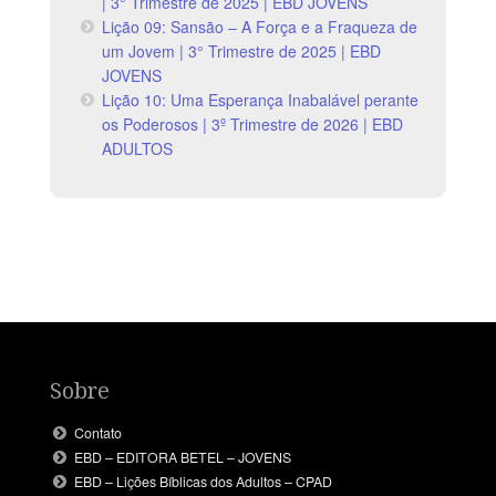
| 3° Trimestre de 2025 | EBD JOVENS
Lição 09: Sansão – A Força e a Fraqueza de
um Jovem | 3° Trimestre de 2025 | EBD
JOVENS
Lição 10: Uma Esperança Inabalável perante
os Poderosos | 3º Trimestre de 2026 | EBD
ADULTOS
Sobre
Contato
EBD – EDITORA BETEL – JOVENS
EBD – Lições Bíblicas dos Adultos – CPAD