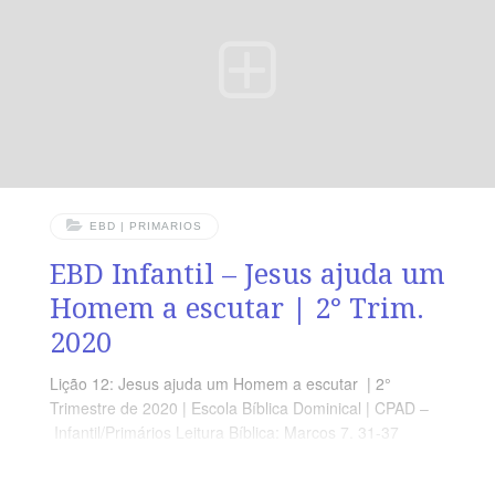
EBD | PRIMARIOS
EBD Infantil – Jesus ajuda um
Homem a escutar | 2° Trim.
2020
Lição 12: Jesus ajuda um Homem a escutar | 2°
Trimestre de 2020 | Escola Bíblica Dominical | CPAD –
Infantil/Primários Leitura Bíblica: Marcos 7. 31-37
Objetivo: Que o aluno Compreenda que Deus faz coisas
Impossivéis, de acordo com sua vontade e seu tempo.