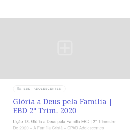
dificuldades e dos verdadeiros amigos. Ponto central:
Jesus nos ensina a ter esperança em qualquer
situação. Memória em ação: “O melhor é ter esperança
e aguardar em silêncio a ajuda do Senhor” (Lm 3.26).
EBD | ADOLESCENTES
Glória a Deus pela Família |
EBD 2° Trim. 2020
Lição 13: Glória a Deus pela Família EBD | 2° Trimestre
De 2020 – A Família Cristã – CPAD Adolescentes