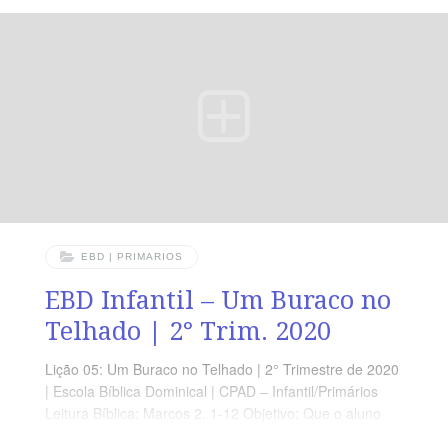
Deus alcança à Todos que Confiam nEle. Memória em
Ação: ‘ O Senhor Deus é Bom ‘ ( Na 1.7 )
EBD | PRIMARIOS
EBD Infantil – Um Buraco no
Telhado | 2° Trim. 2020
Lição 05: Um Buraco no Telhado | 2° Trimestre de 2020
| Escola Bíblica Dominical | CPAD – Infantil/Primários
Leitura Bíblica: Marcos 2. 1-12 Objetivo: Que o aluno
Compreenda o valor da perseverança em momentos de