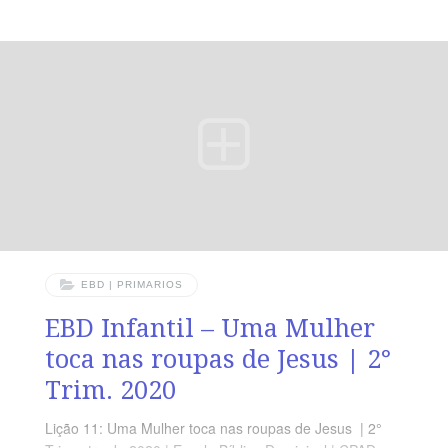
Ponto Central: Quem recebe Jesus, recebe o Único
Salvador. Memória em Ação: ” Tudo o que faz Ele faz
bem, Ele até mesmo faz com que os surdos ouçam e os
mudo falem! ( Mc 7.37)
EBD | PRIMARIOS
EBD Infantil – Uma Mulher
toca nas roupas de Jesus | 2°
Trim. 2020
Lição 11: Uma Mulher toca nas roupas de Jesus | 2°