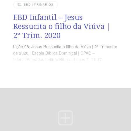
EBD | PRIMARIOS
EBD Infantil – Jesus
Ressucita o filho da Viúva |
2° Trim. 2020
Lição 08: Jesus Ressucita o filho da Viúva | 2° Trimestre
de 2020 | Escola Bíblica Dominical | CPAD –
Infantil/Primários Leitura Bíblica: Lucas 7. 11-17
Objetivos: Que o aluno Compreenda a importância de
viver com Jesus, em todo tempo e esperar na sua
Vontade. Ponto Central: Jesus, através da sua morte,
nos garantiu a vida Eterna. Memória em Ação: ”[…] Eu
vim para que as ovelhas tenham vida, a vida completa.”
( Jo 10.10 )