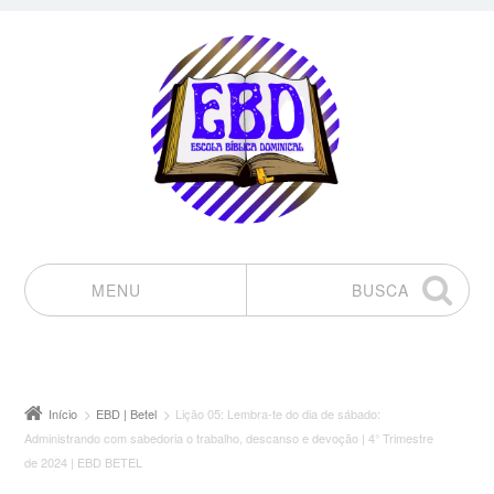
MENU
BUSCA
Pular para o conteúdo
Início
EBD | Betel
Lição 05: Lembra-te do dia de sábado:
Administrando com sabedoria o trabalho, descanso e devoção | 4° Trimestre
de 2024 | EBD BETEL