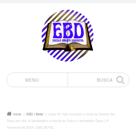
MENU
BUSCA
Pular para o conteúdo
Início
EBD | Betel
Lição 04: Não tomarás o nome do Senhor teu
Deus em vão: A Santidade e a Honra ao Único e Verdadeiro Deus | 4°
Trimestre de 2024 | EBD BETEL