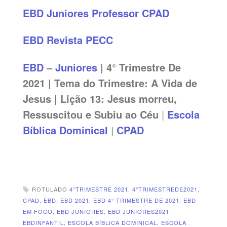
EBD Juniores Professor CPAD
EBD Revista PECC
EBD
–
Juniores
| 4° Trimestre De
2021 | Tema do Trimestre: A Vida de
Jesus | Lição 13: Jesus morreu,
Ressuscitou e Subiu ao Céu
|
Escola
Bíblica Dominical
|
CPAD
ROTULADO
4°TRIMESTRE 2021
,
4°TRIMESTREDE2021
,
CPAD
,
EBD
,
EBD 2021
,
EBD 4° TRIMESTRE DE 2021
,
EBD
EM FOCO
,
EBD JUNIORES
,
EBD JUNIORES2021
,
EBDINFANTIL
,
ESCOLA BÍBLICA DOMINICAL
,
ESCOLA