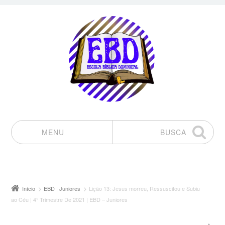
MENU
BUSCA
Pular para o conteúdo
Início
EBD | Juniores
Lição 13: Jesus morreu, Ressuscitou e Subiu
ao Céu | 4° Trimestre De 2021 | EBD – Juniores