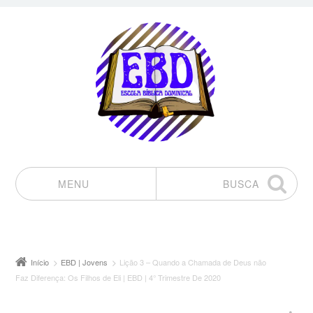
MENU
BUSCA
Pular para o conteúdo
Início
EBD | Jovens
Lição 3 – Quando a Chamada de Deus não
Faz Diferença: Os Filhos de Eli | EBD | 4° Trimestre De 2020