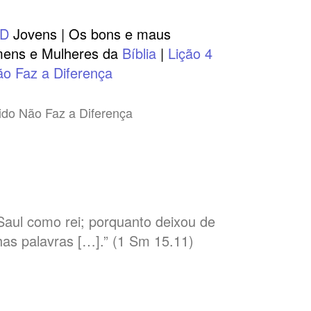
AD
Jovens | Os bons e maus
ens e Mulheres da
Bíblia
|
Lição 4
ão Faz a Diferença
aul como rei; porquanto deixou de
has palavras […].” (1 Sm 15.11)