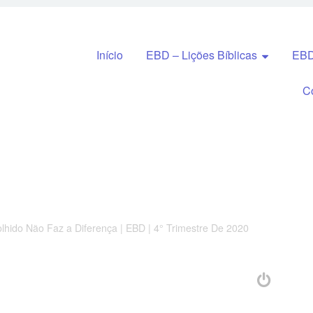
Pular para o conteúdo
Início
EBD – Lições Bíblicas
EBD
C
lhido Não Faz a Diferença | EBD | 4° Trimestre De 2020