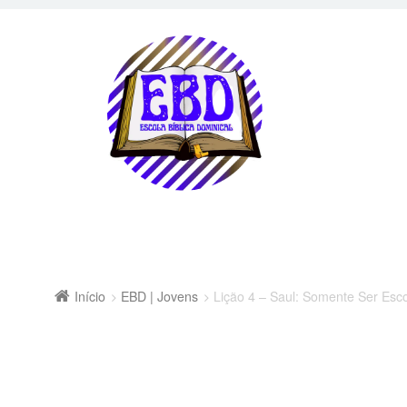
Início
EBD | Jovens
Lição 4 – Saul: Somente Ser Esco