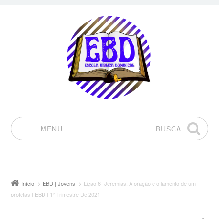
MENU
BUSCA
Pular para o conteúdo
Início
EBD | Jovens
Lição 6- Jeremias: A oração e o lamento de um
profetas | EBD | 1° Trimestre De 2021