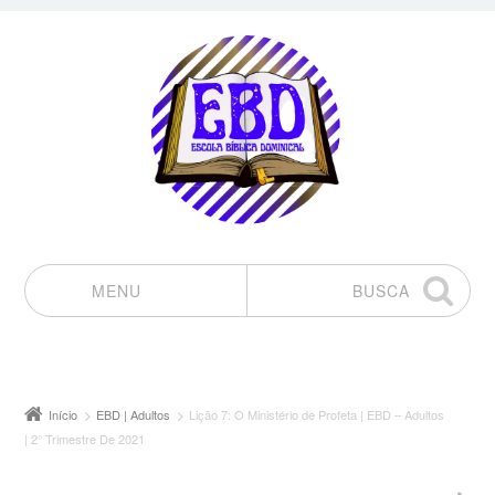
MENU
BUSCA
Pular para o conteúdo
Início
EBD | Adultos
Lição 7: O Ministério de Profeta | EBD – Adultos
| 2° Trimestre De 2021