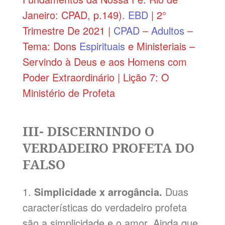
Janeiro: CPAD, p.149).
EBD
| 2°
Trimestre De 2021 |
CPAD
–
Adultos
–
Tema: Dons
Espirituais
e Ministeriais –
Servindo à Deus e aos Homens com
Poder Extraordinário | Lição 7: O
Ministério de Profeta
III- DISCERNINDO O
VERDADEIRO PROFETA DO
FALSO
1.
Simplicidade x arrogância.
Duas
características do verdadeiro profeta
são a simplicidade e o amor. Ainda que