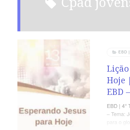
cpad joven
EBD 
Lição
Hoje 
EBD –
EBD | 4° 
– Tema: J
para o glo
Esperando