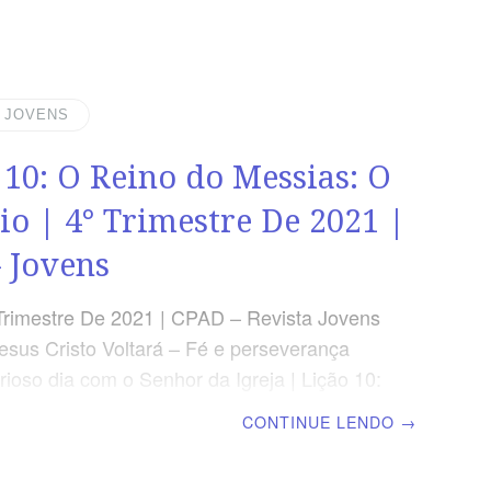
 trono branco e o que estava assentado
 de cuja presença fugiu a terra e o céu, e
hou lugar para eles.” (Ap 20.11) SÍNTESE
a História, Deus pedirá a prestação de
| JOVENS
 humanidade não regenerada e, após a
 10: O Reino do Messias: O
io | 4° Trimestre De 2021 |
 Jovens
Trimestre De 2021 | CPAD – Revista Jovens
esus Cristo Voltará – Fé e perseverança
rioso dia com o Senhor da Igreja | Lição 10:
o Messias: O Milênio | Escola Biblica
CONTINUE LENDO
→
l TEXTO DO DIA “Bem-aventurado e santo
e tem parte na primeira ressurreição: sobre