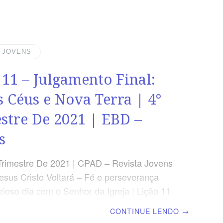
uma vez, vindo, depois disso, o juízo.” (Hb
TESE O destino final de toda a humanidade
as suas escolhas. Deus, porém, deseja
 se convertam e cheguem ao pleno
| JOVENS
ento da verdade. AGENDA DE LEITURA
 11 – Julgamento Final:
 Lc 12.20 A imprevisibilidade da
 Céus e Nova Terra | 4°
stre De 2021 | EBD –
s
Trimestre De 2021 | CPAD – Revista Jovens
esus Cristo Voltará – Fé e perseverança
rioso dia com o Senhor da Igreja | Lição 11
nto Final: Novos Céus e Nova
CONTINUE LENDO
→
scola Biblica Dominical TEXTO DO DIA “E vi