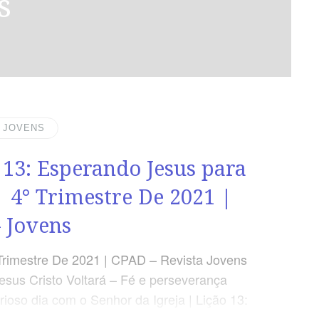
s
| JOVENS
 13: Esperando Jesus para
| 4° Trimestre De 2021 |
 Jovens
Trimestre De 2021 | CPAD – Revista Jovens
esus Cristo Voltará – Fé e perseverança
rioso dia com o Senhor da Igreja | Lição 13:
 Jesus para Hoje | Escola Biblica