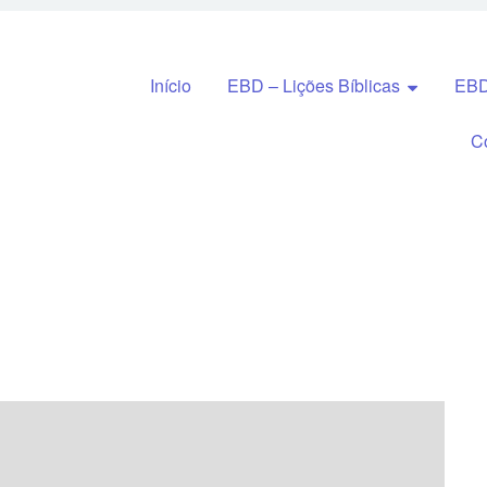
Pular para o conteúdo
Início
EBD – Lições Bíblicas
EBD
C