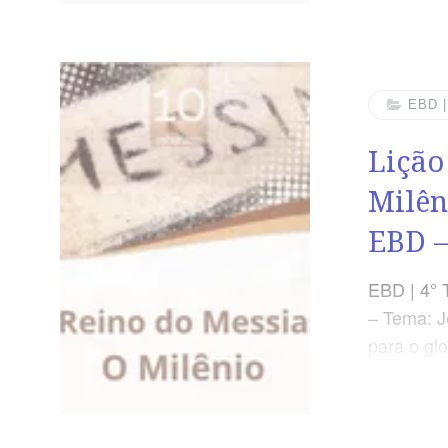
um grande
sobre ele,
não se ac
No final d
EBD 
contas da
Lição
Milên
EBD –
EBD | 4° 
– Tema: J
para o glo
O Reino d
Dominica
aquele qu