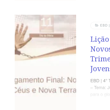
morrerem 
9.27) SÍN
depende d
que todos
EBD 
conhecim
Lição
SEGUNDA –
Novos
Trime
Joven
EBD | 4° 
– Tema: J
para o glo
– Julgame
Terra | E