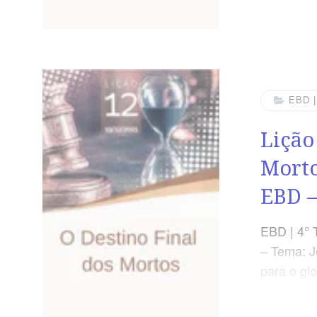
Dominical
e prudent
casa, par
SÍNTESE A
inesperad
EBD 
isso pre
Lição
Morto
EBD –
EBD | 4° 
– Tema: J
para o glo
O Destino
TEXTO DO