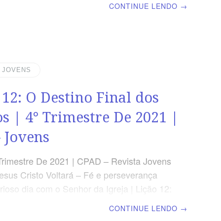
CONTINUE LENDO
→
 TEXTO DO DIA “Quem é, pois, o servo fiel
e, que o Senhor constituiu sobre sua a sua
a dar o sustento a seu tempo?” (Mt 24.45)
 volta de Jesus Cristo será de forma
a. Pode se dar a qualquer dia e hora, por
| JOVENS
cisamos estar preparado AGENDA DE
 12: O Destino Final dos
s | 4° Trimestre De 2021 |
 Jovens
Trimestre De 2021 | CPAD – Revista Jovens
esus Cristo Voltará – Fé e perseverança
rioso dia com o Senhor da Igreja | Lição 12:
 Final dos Mortos | Escola Biblica Dominical
CONTINUE LENDO
→
 DIA “E, como aos homens está ordenado