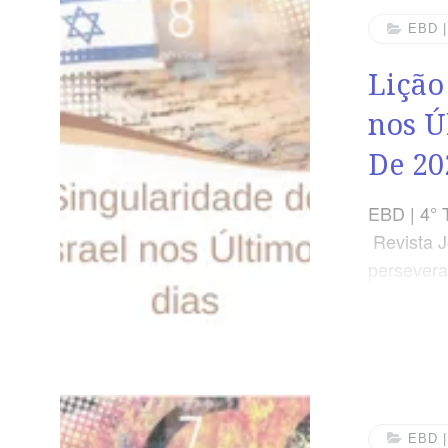
SÍNTESE O
EBD 
esperança
Lição
intervirá 
nos Ú
De 20
EBD | 4° 
Revista J
persevera
Igreja | L
dias | Es
abençoare
que te am
famílias d
menina do
EBD 