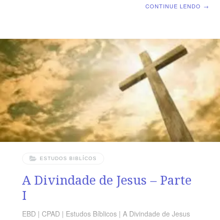
reformador da Judéia, com a missão de ensinar aos
CONTINUE LENDO
→
homens uma elevada moral, a moral evangélico-cristã;
foi a segunda revelação de Deus (a primeira teria sido
Moisés, e a terceira, o espiritismo); foi um médium de
primeira grandeza, um espírito iluminado. Para os
testemunhas-de-Jeová, Ele é um ser criado por Jeová,
poderoso, mas não todo-poderoso. No budismo, Jesus
foi um grande Mestre. Mormonismo, Jesus não foi
gerado
ESTUDOS BIBLÍCOS
A Divindade de Jesus – Parte
I
EBD | CPAD | Estudos Bíblicos | A Divindade de Jesus