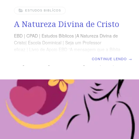
ESTUDOS BIBLÍCOS
A Natureza Divina de Cristo
EBD | CPAD | Estudos Bíblicos |A Natureza Divina de
Cristo| Escola Dominical | Seja um Professor
eficaz | Livro de Apoio EBD “A mensagem que a Bíblia
nos traz, no geral, pode ser dividida em duas
CONTINUE LENDO
→
categorias: Teologia e Ética. Teologia, é a parte que
nos leva a conhecer a Deus e a compreender como Ele
administra o mundo que criou. Ética, é a conduta
humana que flui deste conhecimento”. Apesar de muitos
críticos, em todo o tempo, tentarem negar a natureza
divina de Jesus, quando comparamos os relatos
bíblicos sobre a sua pré-existência,