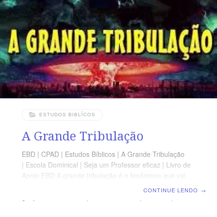
das estratégias mais astutas de Satanás é nos deixar
ignorantes do seu poder e modo de agir. Uma vez ouvi
um pastor afirmar que se ele se envolvesse tão-
somente com o evangelho, se
ESTUDOS BIBLÍCOS
A Grande Tribulação
EBD | CPAD | Estudos Bíblicos | A Grande Tribulação
| Escola Dominical | Seja um Professor eficaz | Livro de
Apoio EBD A grande tribulação é o fenômeno que vai
ocorrer após a vinda de Jesus, o fim do tempo da
CONTINUE LENDO
→
graça, a volta do tempo da lei, um tempo de dor para a
humanidade, mas de luz para os filhos de JACÓ E