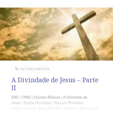
que estão nas cidades! Mais de 2 Bi sofrem com a
fome. Morrem anualmente 12 milhões de crianças de
fome. 800 milhões passam fome. No Brasil, o problema
não é a falta de alimento, mas sim
ESTUDOS BIBLÍCOS
A Divindade de Jesus – Parte
II
EBD | CPAD | Estudos Bíblicos | A Divindade de
Jesus | Escola Dominical | Seja um Professor
eficaz | Livro de Apoio EBD No espiritismo, Ele era um