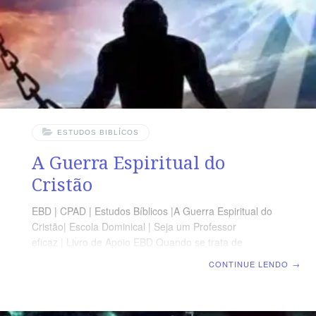
Universal Assembléia. Hb 12:22 (7) Esposa.
ESTUDOS BIBLÍCOS
A Guerra Espiritual do
Cristão
EBD | CPAD | Estudos Bíblicos |A Guerra Espiritual do
Cristão| Escola Dominical | Seja um Professor
eficaz | Livro de Apoio EBD Quando se trata de
aprender melhor como combater a Satanás, o crente
CONTINUE LENDO
→
precisa fugir com muito cuidado de dois extremos. O
primeiro é a tendência de ignorar este inimigo, e tratar
todo o assunto de demonologia com indiferença. Uma