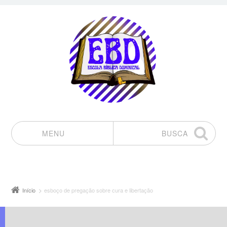
MENU
BUSCA
Pular para o conteúdo
Início
esboço de pregação sobre cura e libertação