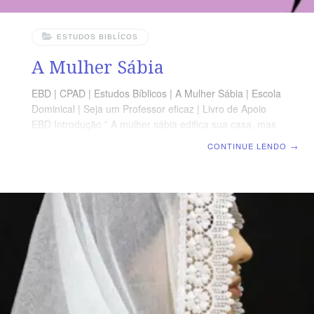
ESTUDOS BIBLÍCOS
A Mulher Sábia
EBD | CPAD | Estudos Bíblicos | A Mulher Sábia | Escola
Dominical | Seja um Professor eficaz | Livro de Apoio
EBD Introdução ” A mulher sábia edifica sua casa, mas
a tola com suas próprias palavras a destrói. “ Pv 14:1
CONTINUE LENDO
→
Então este esboço é para todas as mulheres que se
interessarem neste assunto. É um esboço de uma
mensagem que fui ministrar junto com minha esposa
para um encontro nacional de mulheres de uma
denominação pentecostal de nossa nação. Espero que
seja útil. Copie, faça suas anotações, medite nos textos,
e deixe