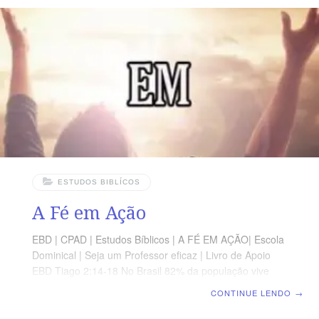
ISMAEL, pois nestes dias serão selados todos os que
estiverem escrito nos livros da santa genealogiade
ABRÃAO. A grande tribulação é a luta de Deus para
destruir os ímpios e
ESTUDOS BIBLÍCOS
A Fé em Ação
EBD | CPAD | Estudos Bíblicos | A FÉ EM AÇÃO| Escola
Dominical | Seja um Professor eficaz | Livro de Apoio
EBD Tiago 2:14-18 No Brasil 82% da população vive
nas cidades e 25% dos 6 Bi da Terra vivem em favelas
CONTINUE LENDO
→
e acampamentos dos sem-terra, dentro das cidades.
Isso tudo representa um grande desafio para as igrejas