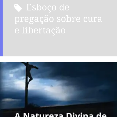
esboço de
pregação sobre cura
e libertação