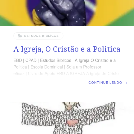
ESTUDOS BIBLÍCOS
A Igreja, O Cristão e a Politica
EBD | CPAD | Estudos Bíblicos | A Igreja O Cristão e a
Politica | Escola Dominical | Seja um Professor
eficaz | Livro de Apoio EBD A IGREJA A igreja de Cristo
é a agência do Reino de Deus na terra. O apóstolo
CONTINUE LENDO
→
Pedro em sua primeira epístola nos dá o perfil da igreja
de Cristo em sua essência quando se referindo a ela
afirmou que a igreja é a “geração eleita, o sacerdócio
real, a nação santa, o povo adquirido, para que
anuncieis as virtudes daquele que vos chamou das
trevas para a