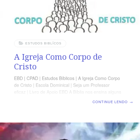
ESTUDOS BIBLÍCOS
A Igreja Como Corpo de
Cristo
EBD | CPAD | Estudos Bíblicos | A Igreja Como Corpo
de Cristo | Escola Dominical | Seja um Professor
eficaz | Livro de Apoio EBD A Bíblia nos ensina alguns
designativos bíblicos figurados da igreja, cada qual
CONTINUE LENDO
→
ressaltando algum aspecto particular da igreja. Eis
alguns exemplos: (1) Templo do Espírito Santo. I Co
3:16 (2) Habitação de Deus. Ex 25:08; Sl 22:03; Ef 2:22
(3) Edifício de Jesus. I Co 3:09; Mt 16:16-18 9 (4) Casa
de Deus. Hb 3:06 (5) Povo de Deus. I Pe 2:9-10 (6)