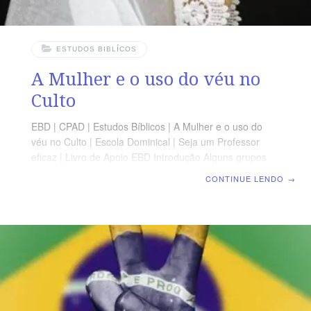
ESTUDOS BIBLÍCOS
A Mulher e o uso do véu no
Culto
EBD | CPAD | Estudos Bíblicos | A Mulher e o uso do
véu no Culto | Escola Dominical | Seja um Professor
eficaz | Livro de Apoio EBD Introdução Alguns grupos
evangélicos, e, em alguns casos, os católicos, ensinam
CONTINUE LENDO
→
que a mulher deve cultuar a Deus coberta com um véu.
Entre alguns grupos evangélicos, a mulher não pode
sequer cortar um pouco do cabelo porque entendem
que este lhe foi dado como véu. Como entender 1 Cor.
11.1-16? Vamos relacionar alguns pensamentos sobre
o problema. 1. O assunto só é discutido por Paulo nesta