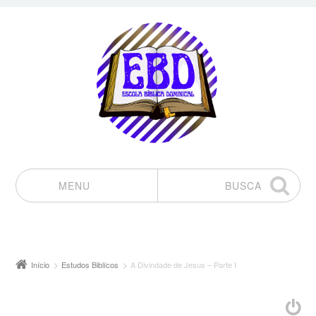
MENU
BUSCA
Pular para o conteúdo
Início
Estudos Biblícos
A Divindade de Jesus – Parte I