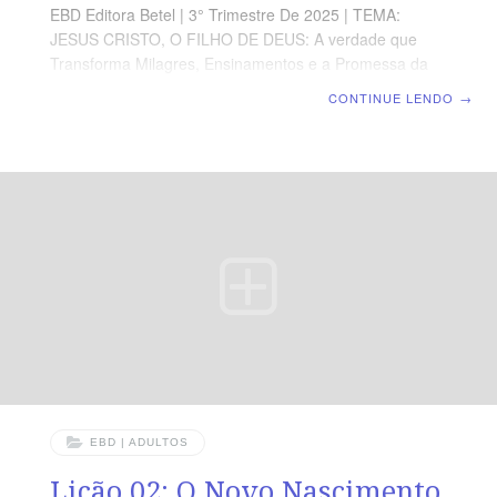
EBD Editora Betel | 3° Trimestre De 2025 | TEMA:
JESUS CRISTO, O FILHO DE DEUS: A verdade que
Transforma Milagres, Ensinamentos e a Promessa da
Vida eterna no Evangelho de João | Escola Biblica
CONTINUE LENDO
→
Dominical | Lição 05: O Novo Nascimento – O Diálogo
Transformador com Nicodemos TEXTO ÁUREO “Assim
que, se alguém está em Cristo, nova criatura é; as
coisas velhas já passaram; eis que tudo se fez novo” 2
Соríntios 5.17. VERDADE APLICADA Somente o
conhecimento intelectual da Bíblia e a boa vontade não
nos dispensam de passar pelo novo
EBD | ADULTOS
Lição 02: O Novo Nascimento