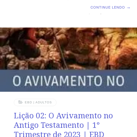
Lição 03: Missões Transculturais no Antigo Testamento
CONTINUE LENDO
→
TEXTO ÁUREO “Disse mais: Pouco e que sejas o meu
servo, para restaurares as tribos de Jacó e tornares a
trazer os guardados de Israel; também te dei para luz
dos gentios, para seres a minha salvação até a
extremidade da terra.” (Is 49.6) VERDADE PRÁTICA O
amor de Deus para
EBD | ADULTOS
Lição 02: O Avivamento no
Antigo Testamento | 1°
Trimestre de 2023 | EBD