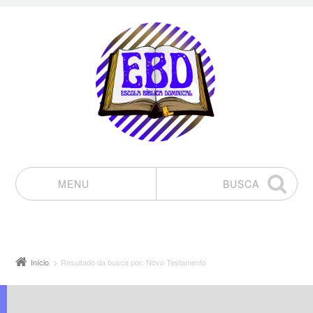
MENU
BUSCA
Pular para o conteúdo
Início
Resultado da busca por: Novo Testamento