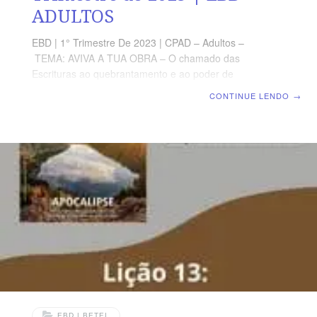
ADULTOS
EBD | 1° Trimestre De 2023 | CPAD – Adultos –
TEMA: AVIVA A TUA OBRA – O chamado das
Escrituras ao quebrantamento e ao poder de
Deus | Escola Biblica Dominical | Lição 02: O
CONTINUE LENDO
→
Avivamento no Antigo Testamento TEXTO ÁUREO
“Então, disse: Eis que eu faço um concerto, farei diante
de todo o teu povo maravilhas que nunca foram feitas
em toda a terra, nem entre gente alguma.” (Êx 34.10a)
VERDADE PRÁTICA A Bíblia revela que Deus responde
ao seu povo com muitos avivamentos como resposta às
orações e súplicas. LEITURA DIÁRIA Segunda – 2
EBD | BETEL