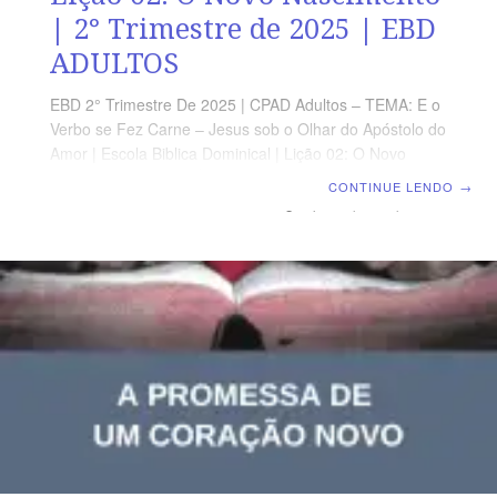
| 2° Trimestre de 2025 | EBD
ADULTOS
EBD 2° Trimestre De 2025 | CPAD Adultos – TEMA: E o
Verbo se Fez Carne – Jesus sob o Olhar do Apóstolo do
Amor | Escola Biblica Dominical | Lição 02: O Novo
Nascimento TEXTO ÁUREO “Jesus respondeu e disse-
CONTINUE LENDO
→
lhe: Na verdade, na verdade te digo que aquele que
não nascer de novo não pode ver o Reino de Deus.” (Jo
3.3) VERDADE PRÁTICA O Novo Nascimento é o modo
bíblico de transformação radical da natureza do
pecador. LEITURA DIÁRIA Segunda – Ef 2.8 O novo
nascimento como dom de DeusTerça – 1 Jo 3.9