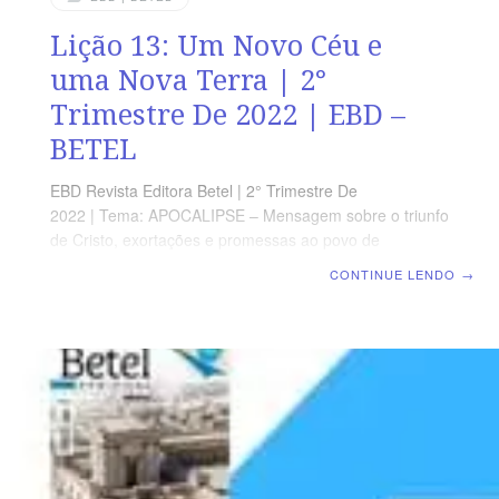
Lição 13: Um Novo Céu e
uma Nova Terra | 2°
Trimestre De 2022 | EBD –
BETEL
EBD Revista Editora Betel | 2° Trimestre De
2022 | Tema: APOCALIPSE – Mensagem sobre o triunfo
de Cristo, exortações e promessas ao povo de
Deus | Escola Biblica Dominical | Lição 13: Um Novo
CONTINUE LENDO
→
Céu e uma Nova Terra TEXTO ÁUREO “E Deus limpará
de seus olhos toda lágrima, e não haverá mais morte,
nem pranto, nem clamor, nem dor, porque já as
primeiras coisas são passadas.” Apocalipse 21.4
VERDADE APLICADA A revelação divina sobre o final da
presente era deve nos despertar para um viver em
santidade e perseverança em Cristo. OBJETIVOS DA
LIÇÃO