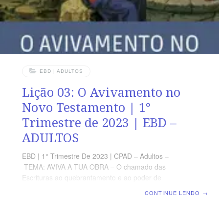
EBD | ADULTOS
Lição 03: O Avivamento no
Novo Testamento | 1°
Trimestre de 2023 | EBD –
ADULTOS
EBD | 1° Trimestre De 2023 | CPAD – Adultos –
TEMA: AVIVA A TUA OBRA – O chamado das
Escrituras ao quebrantamento e ao poder de
Deus | Escola Biblica Dominical | Lição 03: O
CONTINUE LENDO
→
Avivamento no Novo Testamento TEXTO ÁUREO
“Jesus respondeu e disse-lhe: Se tu conheceras o dom