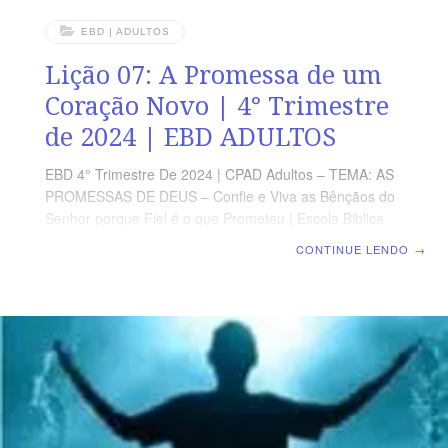
EBD | ADULTOS
Lição 07: A Promessa de um
Coração Novo | 4° Trimestre
de 2024 | EBD ADULTOS
EBD 4° Trimestre De 2024 | CPAD Adultos – TEMA: AS
PROMESSAS DE DEUS – Confie e Viva as Bênçãos do
Senhor porque Fiel é o que Prometeu | Escola Biblica
Dominical | Lição 07: A Promessa de um Coração Novo
CONTINUE LENDO
→
TEXTO ÁUREO “E vos darei um coração novo e porei
dentro de vós um espírito novo; e tirarei o coração de
pedra da vossa carne e vos darei um coração de
carne.” (Ez 36.26) VERDADE PRÁTICA O salvo em
Cristo Jesus tem um coração novo, voltado para a
Palavra de Deus e