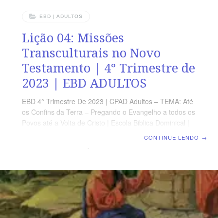
EBD | ADULTOS
Lição 04: Missões
Transculturais no Novo
Testamento | 4° Trimestre de
2023 | EBD ADULTOS
EBD 4° Trimestre De 2023 | CPAD Adultos – TEMA: Até
os Confins da Terra – Pregando o Evangelho a todos os
Povos até a Volta de Cristo | Escola Biblica Dominical |
Lição 04: Missões Transculturais no Novo Testamento
CONTINUE LENDO
→
TEXTO ÁUREO “Porque Deus amou o mundo de tal
maneira que deu o seu Filho unigênito, para que todo
aquele que nele crê não pereça, mas tenha a vida
eterna.” (Jo 3.16) VERDADE PRÁTICA A natureza
missionária de Deus pode ser vista ao fazer de seu
único Filho um missionário, e