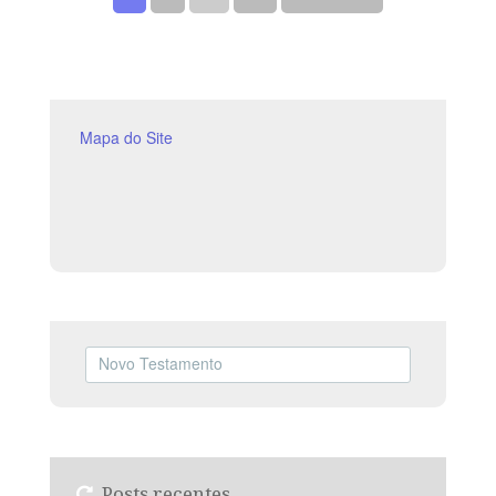
relacionamento com Deus deve refletir em um viver de
adoração integral, atentando às diretrizes da Palavra de
Deus.
Mapa do Site
Posts recentes