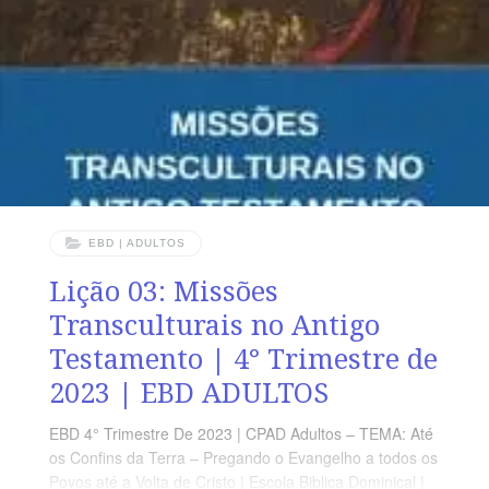
PEDAGÓGICA Em João 3 há 36 versos. Sugerimos
começar a aula lendo, com os alunos, João 3.1-21 (5 a
7 min.). A revista funciona como guia de estudo e leitura
EBD | ADULTOS
Lição 03: Missões
Transculturais no Antigo
Testamento | 4° Trimestre de
2023 | EBD ADULTOS
EBD 4° Trimestre De 2023 | CPAD Adultos – TEMA: Até
os Confins da Terra – Pregando o Evangelho a todos os
Povos até a Volta de Cristo | Escola Biblica Dominical |