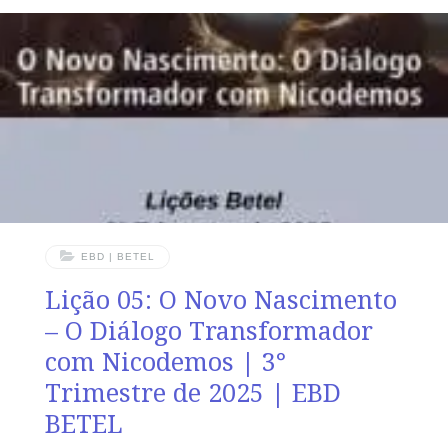
de Deus e quem é o que te diz: Dá-me de beber, tu lhe
pedirias, e ele te daria água viva.” (Jo 4.10) VERDADE
PRÁTICA A Palavra de Deus revela raízes de um
verdadeiro avivamento espiritual, que perpassa a
história. LEITURA DIÁRIA Segunda – Mt
EBD | BETEL
Lição 05: O Novo Nascimento
– O Diálogo Transformador
com Nicodemos | 3°
Trimestre de 2025 | EBD
BETEL