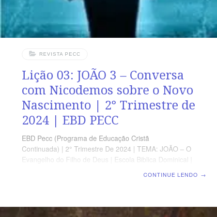
REVISTA PECC
Lição 03: JOÃO 3 – Conversa
com Nicodemos sobre o Novo
Nascimento | 2° Trimestre de
2024 | EBD PECC
EBD Pecc (Programa de Educação Cristã
Continuada) | 2° Trimestre De 2024 | TEMA: JOÃO – O
Evangelho do Filho de Deus | Escola Biblica Dominical |
Lição 03: JOÃO 3 – Conversa com Nicodemos sobre o
CONTINUE LENDO
→
Novo Nascimento SUPLEMENTO EXCLUSIVO DO
PROFESSOR Afora o suplemento do professor todo o
conteúdo de cada lição é igual para alunos e mestres,
inclusive o número da página ORIENTAÇÃO