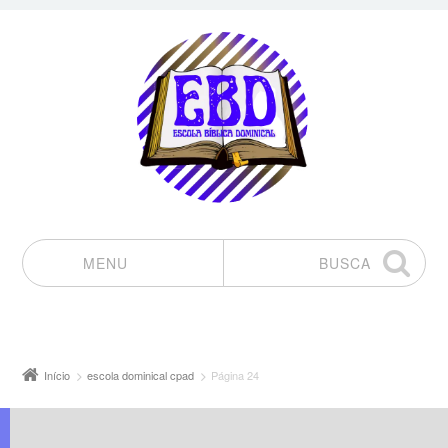
MENU
BUSCA
Pular para o conteúdo
Início
escola dominical cpad
Página 24