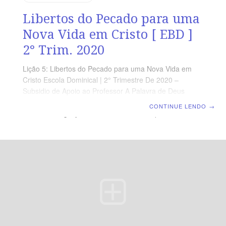
Libertos do Pecado para uma
Nova Vida em Cristo [ EBD ]
2° Trim. 2020
Lição 5: Libertos do Pecado para uma Nova Vida em
Cristo Escola Dominical | 2° Trimestre De 2020 –
Subsidio de Apoio ao Professor A Palavra de Deus
revela que formos libertos do pecado por meio da
CONTINUE LENDO
→
maravilhosa graça divina. Por ela, fomos perdoados e
salvos da condenação eterna. Assim, em Cristo Jesus,
recebemos o direito à vida eterna. Na presente você
deve mostrar os relevantes aspectos doutrinários que
estão revelados em Efésios 2.1-10. Nessa seção da
epístola, o apóstolo Paulo amplia o conceito de