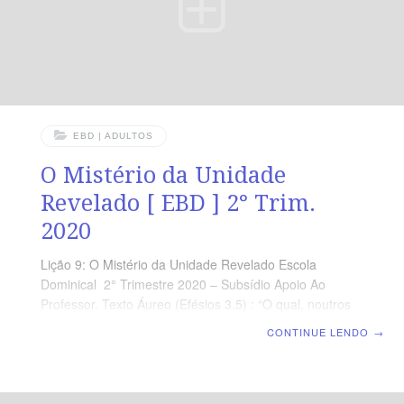
EBD | ADULTOS
O Mistério da Unidade
Revelado [ EBD ] 2° Trim.
2020
Lição 9: O Mistério da Unidade Revelado Escola
Dominical 2° Trimestre 2020 – Subsídio Apoio Ao
Professor. Texto Áureo (Efésios 3.5) : “O qual, noutros
séculos, não foi manifestado aos filhos dos homens,
CONTINUE LENDO
→
como, agora, tem sido revelado pelo Espírito aos seus
santos apóstolos e profetas.” Introdução Paulo e os
demais apóstolos, bem como os profetas do Novo
Testamento, receberam a revelação do mistério oculto