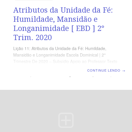
Atributos da Unidade da Fé:
Humildade, Mansidão e
Longanimidade [ EBD ] 2°
Trim. 2020
Lição 11: Atributos da Unidade da Fé: Humildade,
Mansidão e Longanimidade Escola Dominical | 2°
Trimestre De 2020 – Subsídio Apoio ao Professor Texto
Áureo: (Efésios 4.1) “Rogo-vos, pois, eu, o preso do
CONTINUE LENDO
→
Senhor, que andeis como é digno da vocação com que
fostes chamados.” Introdução Nessa seção de Efésios
4.1-6, Paulo apresenta relevantes aspectos doutrinários
ligados à unidade da Igreja. Como visto no capítulo
anterior, o apóstolo intercedeu em favor da Igreja e
estimulou os eleitos a viverem para a glória de Deus
(3.16-21). Após