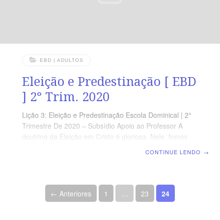
EBD | ADULTOS
Eleição e Predestinação [ EBD
] 2° Trim. 2020
Lição 3: Eleição e Predestinação Escola Dominical | 2°
Trimestre De 2020 – Subsídio Apoio ao Professor A
doutrina da Eleição em Cristo é gloriosa. Nele, fomos
eleitos para a salvação e predestinados a desfrutar das
CONTINUE LENDO
→
mais ricas bênçãos espirituais. Eleição e predestinação
são termos importantes no estudo sobre a doutrina da
salvação. Por isso é preciso estudá-los detidamente a
Paginação de posts
fim de apresentar uma aula com bom embasamento
← Anteriores
1
…
23
24
doutrinário no sentido de edificar a vida dos nossos
alunos. Que essa maravilhosa certeza seja uma