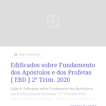
por meio de Cristo (Ef 3.1-4). Nesse capítulo,
estudaremos o conceito para a expressão “mistério” em
Efésios 3.3,4, como esse mistério
EBD | ADULTOS
Edificados sobre Fundamento
dos Apóstolos e dos Profetas
[ EBD ] 2° Trim. 2020
Lição 8: Edificados sobre Fundamento dos Apóstolos e
dos Profetas Escola Dominical | 2° Trimestre 2020
Subsídio Apoio Ao Professor. (Efésios 2.20) “Edificados
sobre o fundamento dos apóstolos e dos profetas, de