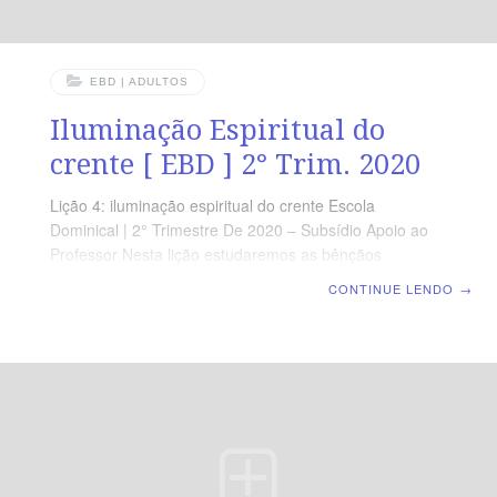
EBD | ADULTOS
Iluminação Espiritual do
crente [ EBD ] 2° Trim. 2020
Lição 4: iluminação espiritual do crente Escola
Dominical | 2° Trimestre De 2020 – Subsídio Apoio ao
Professor Nesta lição estudaremos as bênçãos
espirituais e a profunda esperança que cada crente
CONTINUE LENDO
→
deve guardar em Cristo. O plano de salvação divina
revela uma santa vocação, as riquezas da herança
divina e a grandeza do poder de Deus. Uma vez salvos,
somos vocacionados para a santidade, o serviço e a
participação gloriosa no porvir, desfrutamos das
riquezas da glória divina experimentando o perdão dos
pecados, a adoção de