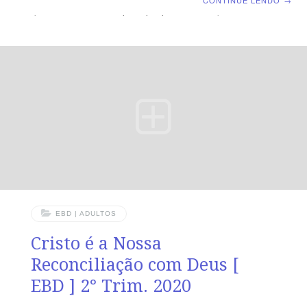
CONTINUE LENDO
→
que Jesus Cristo é a principal pedra da esquina”.
Introdução Cristo formou a Igreja por meio da
reconciliação efetivada na cruz (Ef 2.13-19). O apóstolo
compara-a a um edifício em construção (2.21). A pedra
angular dessa edificação é Cristo, e o fundamento foi
estabelecido pelos apóstolos e os profetas (2.20). O
propósito é
EBD | ADULTOS
Cristo é a Nossa
Reconciliação com Deus [
EBD ] 2° Trim. 2020