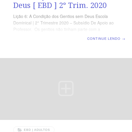
Deus [ EBD ] 2° Trim. 2020
Lição 6: A Condição dos Gentios sem Deus Escola
Dominical | 2° Trimestre 2020 – Subsídio De Apoio ao
Professor. Os gentios não tinham parte com a
promessa de Abraão e, por isso, não eram herdeiros
CONTINUE LENDO
→
das promessas. Nesse sentido, a Epístola aos Efésios
mostra a condição da posição gentílica: incircuncisos,
sem Cristo, separados de Israel e longe da promessa,
sem esperança e sem Deus no mundo. Nesta lição,
temos a oportunidade de constatar a real situação do
ser humano sem Deus e o quanto ele
EBD | ADULTOS