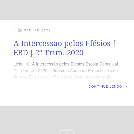
EBD | ADULTOS
A Intercessão pelos Efésios [
EBD ] 2° Trim. 2020
Lição 10: A Intercessão pelos Efésios Escola Dominical
2° Trimestre 2020 – Subsídio Apoio ao Professor Texto
Áureo: (Ef 3.14,15) “Por causa disso, me ponho de
joelhos perante o Pai de nosso Senhor Jesus Cristo, do
CONTINUE LENDO
→
qual toda a família nos céus e na terra toma o nome.”
Introdução Na intercessão paulina, também
aprendemos que Deus pode fazer tudo além do que
pedimos ou pensamos, sendo Ele o único digno de ser
glorificado (3.20,21). A oração do apóstolo inicia com a
expressão “por causa disso” ou