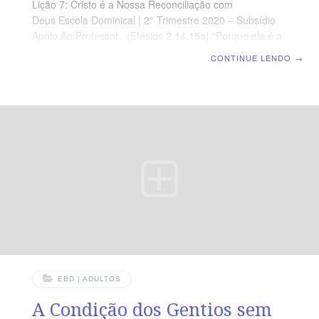
Lição 7: Cristo é a Nossa Reconciliação com
Deus Escola Dominical | 2° Trimestre 2020 – Subsídio
Apoio Ao Professor. (Efésios 2.14,15a) “Porque ele é a
nossa paz, o qual de ambos os povos fez um; e,
CONTINUE LENDO
→
derribando a parede de separação que estava no meio,
na sua carne, desfez a inimizade […]” Introdução A
narrativa do antigo quadro desolador dos gentios (Ef
2.11-12) sofre uma significativa e relevante mudança.
Paulo usa a expressão adversativa “mas, agora” (2.13a)
para indicar que algo de extraordinário aconteceu e
EBD | ADULTOS
A Condição dos Gentios sem