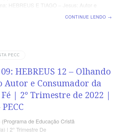
ema: HEBREUS E TIAGO – Jesus: Autor e
r da Fé | Escola Biblica Dominical | Lição
CONTINUE LENDO
→
US 13 – Deveres Sociais e Espirituais da
SUPLEMENTO EXCLUSIVO DO PROFESSOR
uplemento do professor, todo o conteúdo de
 é igual para alunos e mestres, inclusive o
da página. ORIENTAÇÃO PEDAGÓGICA Em
STA PECC
3 há 25 versos. Sugerimos começar a aula
 09: HEBREUS 12 – Olhando
m todos os presentes, Hebreus 13 .1 25 (5 a
 revista funciona como guia
o Autor e Consumador da
 Fé | 2° Trimestre de 2022 |
 PECC
 (Programa de Educação Cristã
a) | 2° Trimestre De