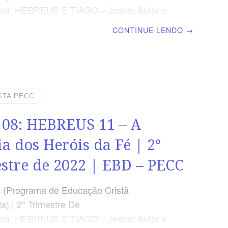
ema: HEBREUS E TIAGO – Jesus: Autor e
r da Fé | Escola Biblica Dominical | Lição
CONTINUE LENDO
→
EUS 12 – Olhando para o Autor e
dor da nossa Fé SUPLEMENTO
O DO PROFESSOR Afora a suplemento
or, todo o conteúdo de cada lição é igual
os e mestres, inclusive o número da página.
STA PECC
ÇÃO PEDAGÓGICA Em Hebreus 12 há 29
 08: HEBREUS 11 – A
ugerimos começar a aula lendo, com todos
es, Hebreus 12.1 17 (5 a 7 min.). A revista
ia dos Heróis da Fé | 2°
stre de 2022 | EBD – PECC
 (Programa de Educação Cristã
a) | 2° Trimestre De
ema: HEBREUS E TIAGO – Jesus: Autor e