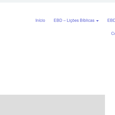
Pular para o conteúdo
Início
EBD – Lições Bíblicas
EBD
C