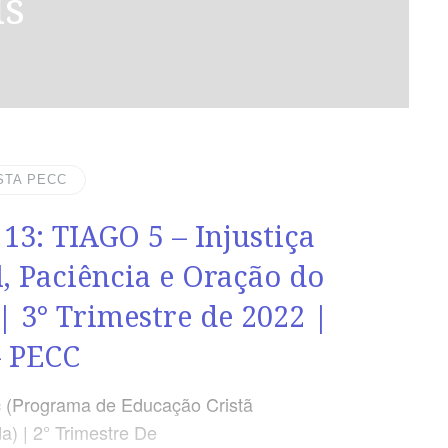
us
STA PECC
 13: TIAGO 5 – Injustiça
l, Paciência e Oração do
 | 3° Trimestre de 2022 |
 PECC
 (Programa de Educação Cristã
a) | 2° Trimestre De