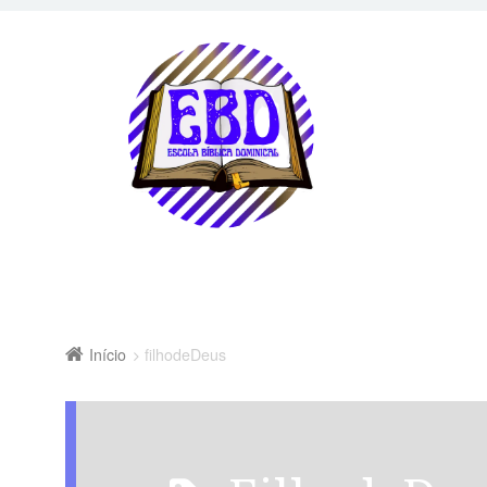
Início
filhodeDeus