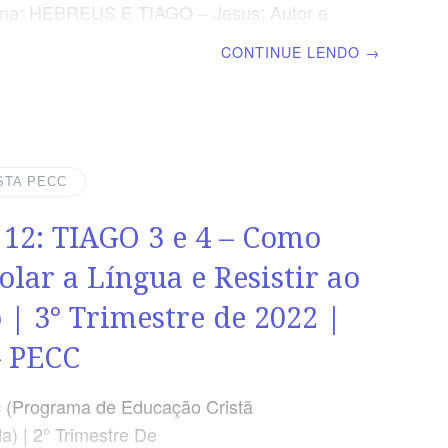
ema: HEBREUS E TIAGO – Jesus: Autor e
r da Fé | Escola Biblica Dominical | Lição
CONTINUE LENDO
→
 5 – Injustiça Social, Paciência e Oração do
UPLEMENTO EXCLUSIVO DO PROFESSOR
uplemento do professor, todo o conteúdo de
 é igual para alunos e mestres, inclusive o
da página. ORIENTAÇÃO PEDAGÓGICA Em
STA PECC
á 20 versos. Sugerimos começar a aula
 12: TIAGO 3 e 4 – Como
m todos os presentes, Tiago 5.1-20 (5 a 7
revista funciona como guia de
olar a Língua e Resistir ao
 | 3° Trimestre de 2022 |
 PECC
 (Programa de Educação Cristã
a) | 2° Trimestre De