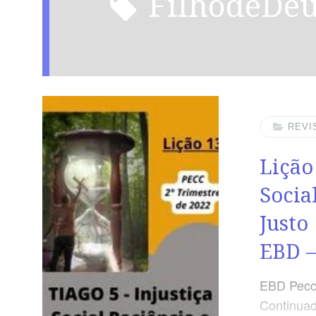
filhodeDe
REVI
Lição
Socia
Justo
EBD –
EBD Pecc
Continuad