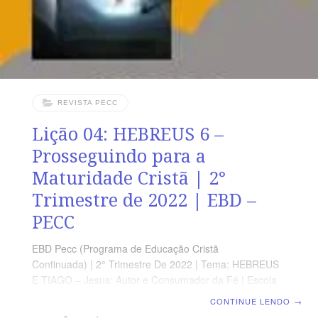
funciona como guia de estudo
REVISTA PECC
Lição 04: HEBREUS 6 –
Prosseguindo para a
Maturidade Cristã | 2°
Trimestre de 2022 | EBD –
PECC
EBD Pecc (Programa de Educação Cristã
Continuada) | 2° Trimestre De 2022 | Tema: HEBREUS
E TIAGO – Jesus: Autor e Consumador da Fé | Escola
Biblica Dominical | Lição 04: HEBREUS 6 –
CONTINUE LENDO
→
Prosseguindo para a Maturidade Cristã SUPLEMENTO