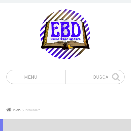
MENU
BUSCA
Pular para o conteúdo
Início
heroisdafé