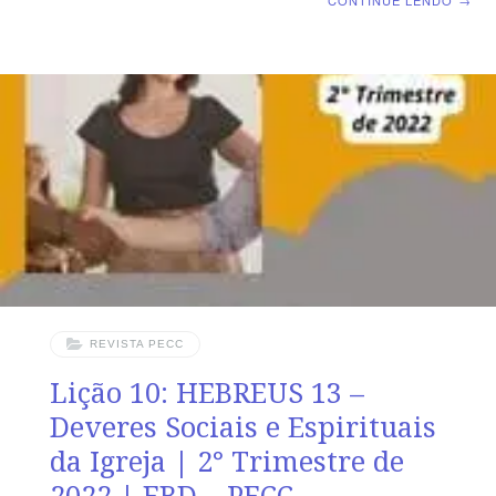
CONTINUE LENDO
→
Pratica da Palavra, Fé e Obras SUPLEMENTO
EXCLUSIVO DO PROFESSOR Afora a suplemento do
professor, todo o conteúdo de cada lição é igual para
alunos e mestres, inclusive o número da página.
ORIENTAÇÃO PEDAGÓGICA Em Tiago 1 e 2 há 27 e
26 versos, respectivamente . Sugerimos começar a aula
lendo, com todos os presentes, Tiago 1.1-22 (5
REVISTA PECC
Lição 10: HEBREUS 13 –
Deveres Sociais e Espirituais
da Igreja | 2° Trimestre de
2022 | EBD – PECC