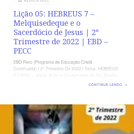
REVISTA PECC
Lição 05: HEBREUS 7 –
Melquisedeque e o
Sacerdócio de Jesus | 2°
Trimestre de 2022 | EBD –
PECC
EBD Pecc (Programa de Educação Cristã
Continuada) | 2° Trimestre De 2022 | Tema: HEBREUS
E TIAGO – Jesus: Autor e Consumador da Fé | Escola
Biblica Dominical | Lição 05: HEBREUS 7 –
CONTINUE LENDO
→
Melquisedeque e o Sacerdócio de Jesus SUPLEMENTO
EXCLUSIVO DO PROFESSOR Afora a suplemento do
professor, todo o conteúdo de cada lição é igual para
alunos e mestres, inclusive o número da página.
ORIENTAÇÃO PEDAGÓGICA Em Hebreus 7 há 28
versos. Sugerimos começar a aula lendo, com todos os
presentes, Hebreus 7.1- 19 (5 a 7 min.).A revista