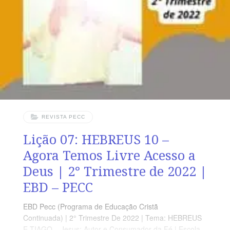
PEDAGÓGICA Em Hebreus 11 há 40 versos. Sugerimos
começar a aula lendo, com todos os presentes,
Hebreus 11.1-22 (5 a 7 min.). A revista funciona como
guia de estudo
REVISTA PECC
Lição 07: HEBREUS 10 –
Agora Temos Livre Acesso a
Deus | 2° Trimestre de 2022 |
EBD – PECC
EBD Pecc (Programa de Educação Cristã
Continuada) | 2° Trimestre De 2022 | Tema: HEBREUS
E TIAGO – Jesus: Autor e Consumador da Fé | Escola