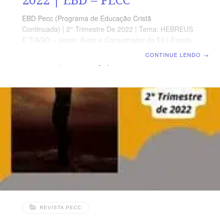
EBD Pecc (Programa de Educação Cristã
Continuada) | 2° Trimestre De 2022 | Tema: HEBREUS
E TIAGO – Jesus: Autor e Consumador da Fé | Escola
Biblica Dominical | Lição 10: HEBREUS 13 – Deveres
CONTINUE LENDO
→
Sociais e Espirituais da Igreja SUPLEMENTO
EXCLUSIVO DO PROFESSOR Afora a suplemento do
professor, todo o conteúdo de cada lição é igual para
alunos e mestres, inclusive o número da página.
ORIENTAÇÃO PEDAGÓGICA Em Hebreus 13 há 25
versos. Sugerimos começar a aula lendo, com todos os
presentes, Hebreus 13 .1 25 (5 a 7 min.). A revista
funciona como guia
REVISTA PECC