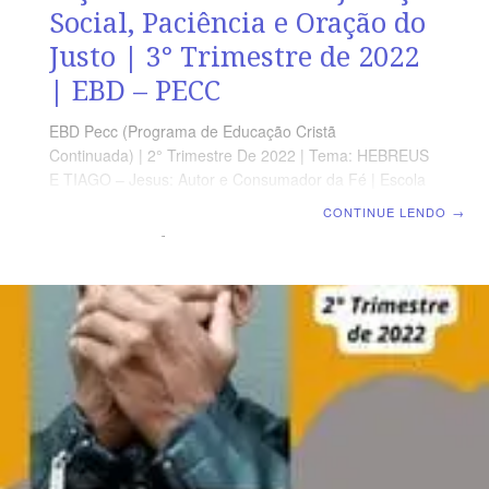
Social, Paciência e Oração do
Justo | 3° Trimestre de 2022
| EBD – PECC
EBD Pecc (Programa de Educação Cristã
Continuada) | 2° Trimestre De 2022 | Tema: HEBREUS
E TIAGO – Jesus: Autor e Consumador da Fé | Escola
Biblica Dominical | Lição 13: TIAGO 5 – Injustiça Social,
CONTINUE LENDO
→
Paciência e Oração do Justo SUPLEMENTO
EXCLUSIVO DO PROFESSOR Afora a suplemento do
professor, todo o conteúdo de cada lição é igual para
alunos e mestres, inclusive o número da página.
ORIENTAÇÃO PEDAGÓGICA Em Tiago 5 há 20 versos.
Sugerimos começar a aula lendo, com todos os
presentes, Tiago 5.1-20 (5 a 7 min.). A revista funciona
como guia de