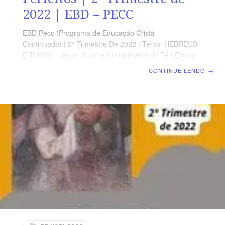
2022 | EBD – PECC
EBD Pecc (Programa de Educação Cristã
Continuada) | 2° Trimestre De 2022 | Tema: HEBREUS
E TIAGO – Jesus: Autor e Consumador da Fé | Escola
Biblica Dominical | Lição 06: HEBREUS 8 e 9 – Cristo,
CONTINUE LENDO
→
Sacerdote e Sacrifício Perfeitos SUPLEMENTO
EXCLUSIVO DO PROFESSOR Afora a suplemento do
professor, todo o conteúdo de cada lição é igual para
alunos e mestres, inclusive o número da página.
ORIENTAÇÃO PEDAGÓGICA Em Hebreus 8 e 9 há 13 e
28 versos, respectivamente. Sugerimos começar a aula
lendo, com todos os presentes, Hebreus 9.11-28 (5 a 7
min.). A