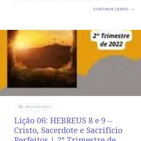
Biblica Dominical | Lição 07: HEBREUS 10 – Agora
CONTINUE LENDO
→
Temos Livre Acesso a Deus SUPLEMENTO EXCLUSIVO
DO PROFESSOR Afora a suplemento do professor,
todo o conteúdo de cada lição é igual para alunos e
mestres, inclusive o número da página. ORIENTAÇÃO
PEDAGÓGICA Em Hebreus 10 há 39 versos. Sugerimos
começar a aula lendo, com todos os presentes,
Hebreus 10.1-25 (5 a 7 min.). A revista funciona como
guia de estudo
REVISTA PECC
Lição 06: HEBREUS 8 e 9 –
Cristo, Sacerdote e Sacrifício
Perfeitos | 2° Trimestre de