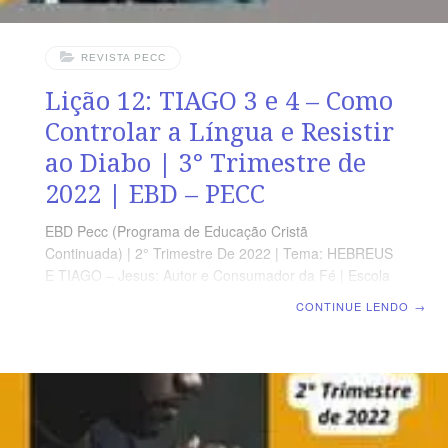
REVISTA PECC
Lição 12: TIAGO 3 e 4 – Como
Controlar a Língua e Resistir
ao Diabo | 3° Trimestre de
2022 | EBD – PECC
EBD Pecc (Programa de Educação Cristã
Continuada) | 2° Trimestre De 2022 | Tema: HEBREUS
E TIAGO – Jesus: Autor e Consumador da Fé | Escola
Biblica Dominical | Lição 12: TIAGO 3 e 4 – Como
CONTINUE LENDO
→
Controlar a Língua e Resistir ao Diabo SUPLEMENTO
EXCLUSIVO DO PROFESSOR Afora a suplemento do
professor, todo o conteúdo de cada lição é igual para
alunos e mestres, inclusive o número da página.
ORIENTAÇÃO PEDAGÓGICA Em Tiago 3 e 4 há 18 e
17 versos, respectivamente. Sugerimos começar a aula