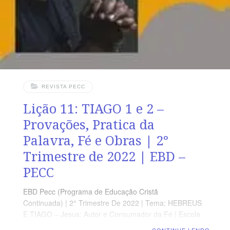
lendo, com todos os presentes, Tiago 3.1-18 (5 a
REVISTA PECC
Lição 11: TIAGO 1 e 2 –
Provações, Pratica da
Palavra, Fé e Obras | 2°
Trimestre de 2022 | EBD –
PECC
EBD Pecc (Programa de Educação Cristã
Continuada) | 2° Trimestre De 2022 | Tema: HEBREUS
E TIAGO – Jesus: Autor e Consumador da Fé | Escola
Biblica Dominical | Lição 11: TIAGO 1 e 2 – Provações,