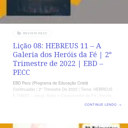
REVISTA PECC
Lição 08: HEBREUS 11 – A
Galeria dos Heróis da Fé | 2°
Trimestre de 2022 | EBD –
PECC
EBD Pecc (Programa de Educação Cristã
Continuada) | 2° Trimestre De 2022 | Tema: HEBREUS
E TIAGO – Jesus: Autor e Consumador da Fé | Escola
Biblica Dominical | Lição 08: HEBREUS 11 – A Galeria
CONTINUE LENDO
→
dos Heróis da Fé SUPLEMENTO EXCLUSIVO DO
PROFESSOR Afora a suplemento do professor, todo o
conteúdo de cada lição é igual para alunos e mestres,
inclusive o número da página. ORIENTAÇÃO