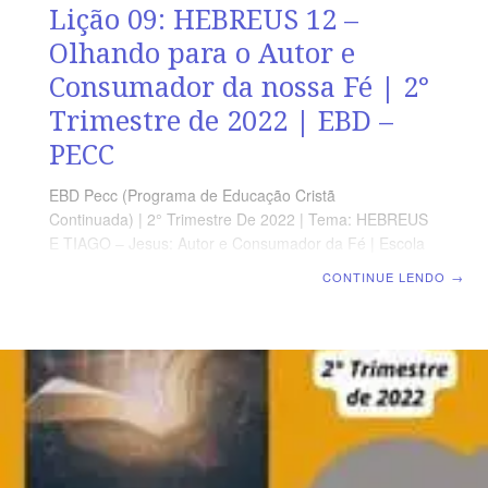
Lição 09: HEBREUS 12 –
Olhando para o Autor e
Consumador da nossa Fé | 2°
Trimestre de 2022 | EBD –
PECC
EBD Pecc (Programa de Educação Cristã
Continuada) | 2° Trimestre De 2022 | Tema: HEBREUS
E TIAGO – Jesus: Autor e Consumador da Fé | Escola
Biblica Dominical | Lição 09: HEBREUS 12 – Olhando
CONTINUE LENDO
→
para o Autor e Consumador da nossa Fé
SUPLEMENTO EXCLUSIVO DO PROFESSOR Afora a
suplemento do professor, todo o conteúdo de cada lição
é igual para alunos e mestres, inclusive o número da
página. ORIENTAÇÃO PEDAGÓGICA Em Hebreus 12
há 29 versos. Sugerimos começar a aula lendo, com
todos os presentes, Hebreus 12.1 17 (5 a 7 min.). A
revista funciona