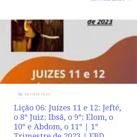
a 16 – Sansão, o Juiz de Israel Texto Áureo “Porque eis
que tu conceberás e darás à luz um filho sobre cuja
cabeça não passará navalha; porquanto o menino será
nazireu consagrado sagrado a Deus desde o ventre de
sua mãe; e ele começará a livrar Israel do poder dos
filisteus.” Jz 13.5 Leitura Bíblica Com Todos Juízes 13.
REVISTA PECC
Lição 06: Juízes 11 e 12: Jefté,
o 8° Juiz; Ibsã, o 9°; Elom, o
10° e Abdom, o 11° | 1°
Trimestre de 2023 | EBD