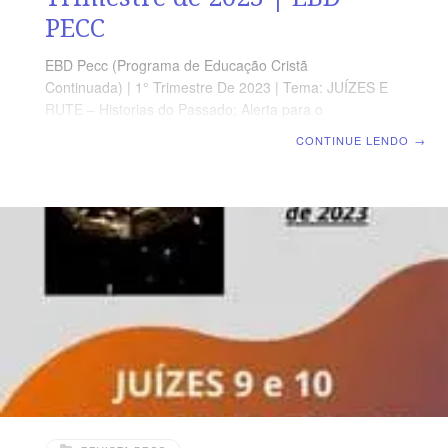
PECC
EBD Pecc (Programa de Educação Cristã
Continuada) | 1° Trimestre De 2023 | Tema: JUÍZES E
RUTE – Historias do Passado; Alerta para o
Presente | Escola Biblica Dominical | Lição 06: Juízes 11
CONTINUE LENDO
→
e 12: Jefté, o 8° Juiz; Ibsã, o 9°; Elom, o 10° e Abdom, o
11° Texto Áureo “Não sou eu, portanto, quem pecou
contra ti! Porém tu fazes mal em pelejar contra mim; o
SENHOR, que é juiz, julgue hoje entre os filhos de Israel
e os filhos de Amom”. Jz 11.27 Leitura Bíblica Com
Todos Juízes 11.29-40 Verdade