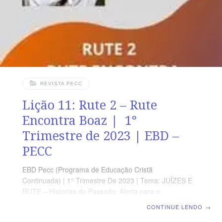
oportunidades inesperadas como sendo presentes de
Deus INTRODUÇÃOI- O
REVISTA PECC
Lição 11: Rute 2 – Rute
Encontra Boaz | 1°
Trimestre de 2023 | EBD –
PECC
EBD Pecc (Programa de Educação Cristã
Continuada) | 1° Trimestre De 2023 | Tema: JUÍZES E
RUTE – Historias do Passado; Alerta para o
Presente | Escola Biblica Dominical | Lição 11: Rute 2 –
CONTINUE LENDO
→
Rute Encontra Boaz Texto Áureo “O Senhor retribua o