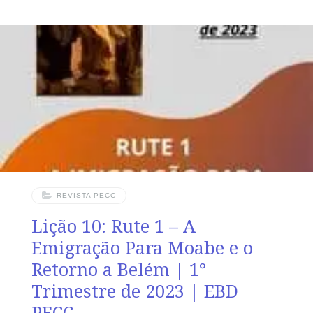
teu feito, e seja cumprida a tua recompensa do Senhor,
Deus de Israel, sob cujas asas vieste buscar refúgio.” Rt
2.12 Leitura Bíblica Com Todos Rute 2.1-23 Verdade
Prática A providência divina toma forma na vida do
crente por meio das ações humanas e é assim que
podemos ver que
REVISTA PECC
Lição 10: Rute 1 – A
Emigração Para Moabe e o
Retorno a Belém | 1°
Trimestre de 2023 | EBD
PECC