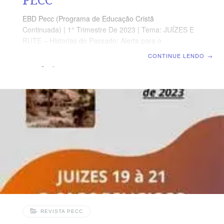
EBD Pecc (Programa de Educação Cristã
Continuada) | 1° Trimestre De 2023 | Tema: JUÍZES E
RUTE – Historias do Passado; Alerta para o
Presente | Escola Biblica Dominical | Lição 10: Rute 1 –
CONTINUE LENDO
→
A Emigração Para Moabe e o Retorno a Belém Texto
Áureo “Nos dias em que julgavam os juízes, houve fome
na terra; e um homem de Belém de Judá saiu a habitar
na terra de Moabe, com sua mulher e seus dois filhos.”
Rt 1.1 Leitura Bíblica Com Todos Rute 1.6-22 Verdade
Prática As tragédias humanas jamais podem
REVISTA PECC