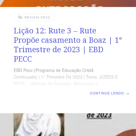
REVISTA PECC
Lição 12: Rute 3 – Rute
Propõe casamento a Boaz | 1°
Trimestre de 2023 | EBD
PECC
EBD Pecc (Programa de Educação Cristã
Continuada) | 1° Trimestre De 2023 | Tema: JUÍZES E
RUTE – Historias do Passado; Alerta para o
Presente | Escola Biblica Dominical | Lição 12: Rute 3 –
CONTINUE LENDO
→
Rute Propõe casamento a Boaz Texto Áureo “Disse ele:
Quem és tu? Ela respondeu: Sou Rute, tua serva;
estende a tua capa sobre a tua serva, porque tu és
resgatador. Rute 3.9 Leitura Bíblica Com Todos Rute
3.1-18 Verdade Prática Deus desempenha o seu
trabalho através dos crentes que aproveitam