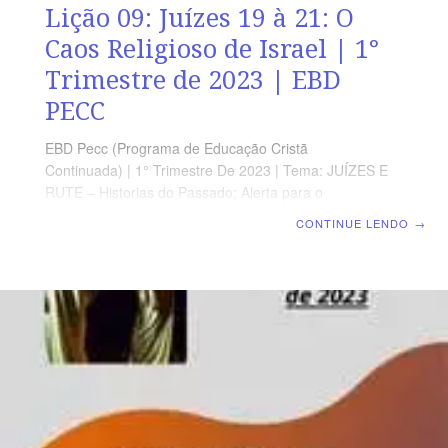
Lição 09: Juízes 19 à 21: O
Caos Religioso de Israel | 1°
Trimestre de 2023 | EBD
PECC
EBD Pecc (Programa de Educação Cristã
Continuada) | 1° Trimestre De 2023 | Tema: JUÍZES E
RUTE – Historias do Passado; Alerta para o
Presente | Escola Biblica Dominical | Lição 09: Juízes 19
CONTINUE LENDO
→
à 21: O Caos Religioso de Israel Texto Áureo “Naqueles
dias, não havia rei em Israel; cada um fazia o que
achava mais reto.” Jz 21.25 Leitura Bíblica Com Todos
Juízes 20.1-20 Verdade Prática Nossa missão é
proclamar o Reino de Deus na terra e lutar contra a
degradação moral em que jaz o mundo INTRODUÇÃOI-
O LEVITA E SUA