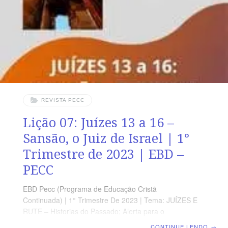
há lugar para a benção de Deus onde imperam o
REVISTA PECC
Lição 07: Juízes 13 a 16 –
Sansão, o Juiz de Israel | 1°
Trimestre de 2023 | EBD –
PECC
EBD Pecc (Programa de Educação Cristã
Continuada) | 1° Trimestre De 2023 | Tema: JUÍZES E
RUTE – Historias do Passado; Alerta para o
Presente | Escola Biblica Dominical | Lição 07: Juízes 13
CONTINUE LENDO
→