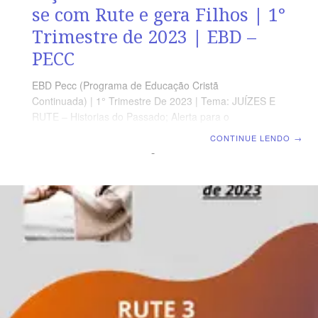
se com Rute e gera Filhos | 1°
Trimestre de 2023 | EBD –
PECC
EBD Pecc (Programa de Educação Cristã
Continuada) | 1° Trimestre De 2023 | Tema: JUÍZES E
RUTE – Historias do Passado; Alerta para o
Presente | Escola Biblica Dominical | Lição 13: Rute 4 –
CONTINUE LENDO
→
Boaz casa-se com Rute e gera Filhos Texto Áureo
“Então, as mulheres disseram a Noemi: Seja o Senhor
bendito, que não deixou, hoje, de te dar um neto que
será teu resgatador; e seja afamado em Israel o nome
deste.” Rt 4.14 Leitura Bíblica Com Todos Rute 4.1-22
Verdade Prática Deus tem o mundo em suas mãos e os