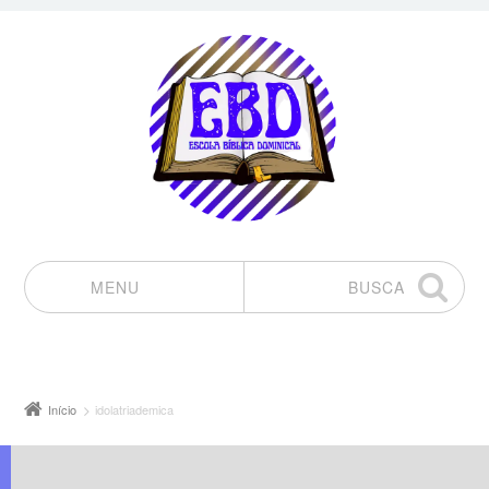
MENU
BUSCA
Pular para o conteúdo
Início
idolatriademica