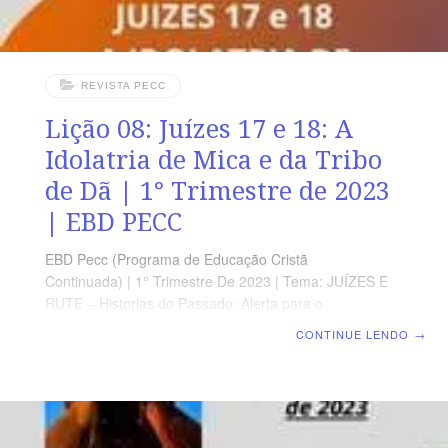
REVISTA PECC
Lição 08: Juízes 17 e 18: A
Idolatria de Mica e da Tribo
de Dã | 1° Trimestre de 2023
| EBD PECC
EBD Pecc (Programa de Educação Cristã
Continuada) | 1° Trimestre De 2023 | Tema: JUÍZES E
RUTE – Historias do Passado; Alerta para o
Presente | Escola Biblica Dominical | Lição 08: Juízes 17
CONTINUE LENDO
→
e 18: A Idolatria de Mica e da Tribo de Dã Texto Áureo
“Então, se alegrou o coração do sacerdote, tomou a
estola sacerdotal, os ídolos do lar e a imagem de
escultura e entrou no meio do povo.” Jz 18.20 Leitura
Bíblica Com Todos Juízes 17.1-13 Verdade Prática Não