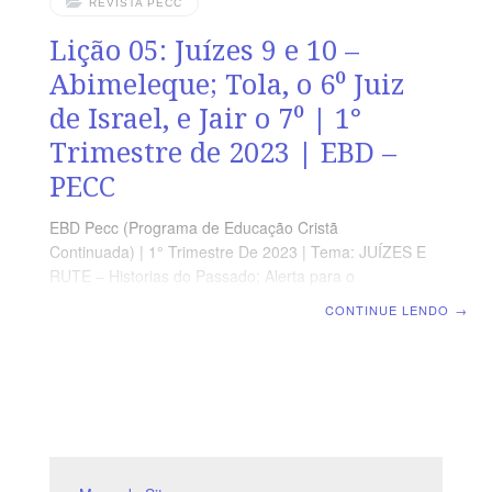
REVISTA PECC
Lição 05: Juízes 9 e 10 –
Abimeleque; Tola, o 6⁰ Juiz
de Israel, e Jair o 7⁰ | 1°
Trimestre de 2023 | EBD –
PECC
EBD Pecc (Programa de Educação Cristã
Continuada) | 1° Trimestre De 2023 | Tema: JUÍZES E
RUTE – Historias do Passado; Alerta para o
Presente | Escola Biblica Dominical | Lição 05: Juízes 9
CONTINUE LENDO
→
e 10 – Abimeleque; Tola, o 6⁰ Juiz de Israel, e Jair o 7⁰
Texto Áureo “Assim, Deus fez tornar sobre Abimeleque
o mal que fizera a seu pai, por ter aquele matado os
seus setenta irmãos.” Jz 9.56 Leitura Bíblica Com Todos
Juízes 9.1-21 Verdade Prática A justiça divina assegura
que quem semeia o mal colherá desgraça.
INTRODUÇÃO I- ABIMELEQUE