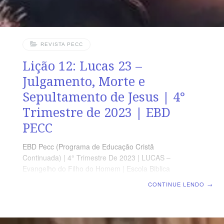
REVISTA PECC
Lição 12: Lucas 23 –
Julgamento, Morte e
Sepultamento de Jesus | 4°
Trimestre de 2023 | EBD
PECC
EBD Pecc (Programa de Educação Cristã
Continuada) | 4° Trimestre De 2023 | LUCAS –
Evangelho do Filho do Homem | Escola Biblica
Dominical | Lição 12: Lucas 23 – Julgamento, Morte e
CONTINUE LENDO
→
Sepultamento de Jesus SUPLEMENTO EXCLUSIVO DO
PROFESSOR Afora o suplemento do professor, todo o
conteúdo de cada lição é igual para alunos e mestres,
inclusive o número de páginas. ORIENTAÇÃO