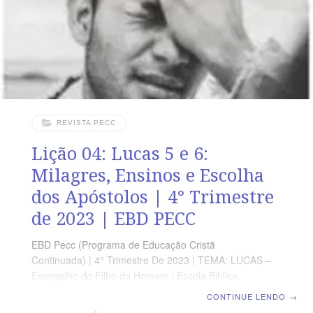
lendo, com todos os presentes, Lucas 7. 1-17 (5 a 7
REVISTA PECC
Lição 04: Lucas 5 e 6:
Milagres, Ensinos e Escolha
dos Apóstolos | 4° Trimestre
de 2023 | EBD PECC
EBD Pecc (Programa de Educação Cristã
Continuada) | 4° Trimestre De 2023 | TEMA: LUCAS –
Evangelho do Filho do Homem | Escola Biblica
Dominical | Lição 04: Lucas 5 e 6: Milagres, Ensinos e
CONTINUE LENDO
→
Escolha dos Apóstolos SUPLEMENTO EXCLUSIVO DO