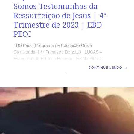
Somos Testemunhas da
Ressurreição de Jesus | 4°
Trimestre de 2023 | EBD
PECC
EBD Pecc (Programa de Educação Cristã
Continuada) | 4° Trimestre De 2023 | LUCAS –
Evangelho do Filho do Homem | Escola Biblica
Dominical | Lição 13: Lucas 24: Nós Somos
CONTINUE LENDO
→
Testemunhas da Ressurreição de Jesus SUPLEMENTO
EXCLUSIVO DO PROFESSOR Afora o suplemento do
professor, todo o conteúdo de cada lição é igual para
alunos e mestres, inclusive o número de páginas.
ORIENTAÇÃO PEDAGÓGICA Em Lucas 24 há 53
versos. Sugerimos começar a aula lendo, com todos os
presentes, Lucas 24.29-53 (5 a 7 min.). A revista
funciona como guia de estudo e