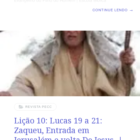
Evangelho do Filho do Homem | Escola Biblica
Dominical | Lição 11: Lucas 22 – Última Ceia e a Prisão
CONTINUE LENDO
→
de Jesus SUPLEMENTO EXCLUSIVO DO PROFESSOR
Afora o suplemento do professor, todo o conteúdo de
cada lição é igual para alunos e mestres, inclusive o
número de páginas. ORIENTAÇÃO PEDAGÓGICA Em
Lucas 22 há 71 versos. Sugerimos começar a aula
lendo, com todos os presentes, Lucas 22.1-23 (5 a 7
min.). A revista funciona com o guia de
REVISTA PECC
Lição 10: Lucas 19 a 21:
Zaqueu, Entrada em
Jerusalém e volta De Jesus |