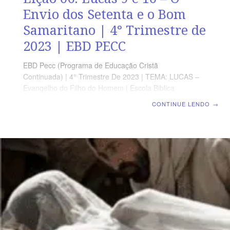
Envio dos Setenta e o Bom
Samaritano | 4° Trimestre de
2023 | EBD PECC
EBD Pecc (Programa de Educação Cristã
Continuada) | 4° Trimestre De 2023 | TEMA: LUCAS –
Evangelho do Filho do Homem | Escola Biblica
Dominical | Lição 06: Lucas 9 e 10 – O Envio dos
CONTINUE LENDO
→
Setenta e o Bom Samaritano SUPLEMENTO
EXCLUSIVO DO PROFESSOR Afora o suplemento do
professor, todo o conteúdo de cada lição é igual para
alunos e mestres, inclusive o número de páginas.
ORIENTAÇÃO PEDAGÓGICA Em Lucas 9 e 10 há 62 e
42 versos, respectivamente. Sugerimos começar a aula
lendo, com todos os presentes, Lucas 10.25-4 (5 a 7