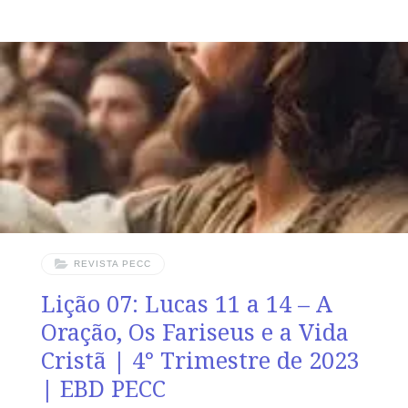
EXCLUSIVO DO PROFESSOR Afora o suplemento do
professor, todo o conteúdo de cada lição é igual para
alunos e mestres, inclusive o número de páginas.
ORIENTAÇÃO PEDAGÓGICA Em Lucas 15 e 16 há 32 e
31 versos, respectivamente. Sugerimos começar a aula
lendo, com todos os presentes, Lucas 15.8-32 (5 a 7
min.). A revista funciona
REVISTA PECC
Lição 07: Lucas 11 a 14 – A
Oração, Os Fariseus e a Vida
Cristã | 4° Trimestre de 2023
| EBD PECC