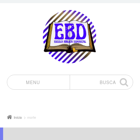
MENU
BUSCA
Pular para o conteúdo
Início
morte