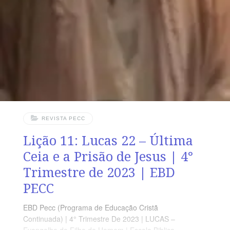
PEDAGÓGICA Em Lucas 23 há 56 versos. Sugerimos
começar a aula lendo, com todos os presentes, Lucas
23.44-55 (5 a 7 min.). A revista funciona como guia de
estudo e
REVISTA PECC
Lição 11: Lucas 22 – Última
Ceia e a Prisão de Jesus | 4°
Trimestre de 2023 | EBD
PECC
EBD Pecc (Programa de Educação Cristã
Continuada) | 4° Trimestre De 2023 | LUCAS –