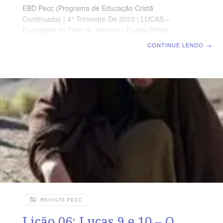
EBD Pecc (Programa de Educação Cristã
Continuada) | 4° Trimestre De 2023 | LUCAS –
Evangelho do Filho do Homem | Escola Biblica
Dominical | Lição 07: Lucas 11 a 14 – A Oração, Os
CONTINUE LENDO
→
Fariseus e a Vida Cristã SUPLEMENTO EXCLUSIVO DO
PROFESSOR Afora o suplemento do professor, todo o
conteúdo de cada lição é igual para alunos e mestres,
inclusive o número de páginas. ORIENTAÇÃO
PEDAGÓGICA Em Lucas 11 a 14 há 183 versos.
Sugerimos começar a aula lendo, com todos os
presentes, Lucas 11.1- 23 (5 a 7 min.). A revista
REVISTA PECC
Lição 06: Lucas 9 e 10 – O