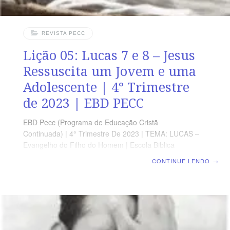
REVISTA PECC
Lição 05: Lucas 7 e 8 – Jesus
Ressuscita um Jovem e uma
Adolescente | 4° Trimestre
de 2023 | EBD PECC
EBD Pecc (Programa de Educação Cristã
Continuada) | 4° Trimestre De 2023 | TEMA: LUCAS –
Evangelho do Filho do Homem | Escola Biblica
Dominical | Lição 05: Lucas 7 e 8 – Jesus Ressuscita
CONTINUE LENDO
→
um Jovem e uma Adolescente SUPLEMENTO
EXCLUSIVO DO PROFESSOR Afora o suplemento do
professor, todo o conteúdo de cada lição é igual para
alunos e mestres, inclusive o número de páginas.
ORIENTAÇÃO PEDAGÓGICA Em Lucas 7 e 8 há 50 e
56 versos, respectivamente. Sugerimos começar a aula