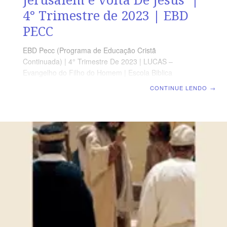
4° Trimestre de 2023 | EBD
PECC
EBD Pecc (Programa de Educação Cristã
Continuada) | 4° Trimestre De 2023 | LUCAS –
Evangelho do Filho do Homem | Escola Biblica
Dominical | Lição 10: Lucas 19 a 21: Zaqueu, Entrada
CONTINUE LENDO
→
em Jerusalém e volta De Jesus SUPLEMENTO
EXCLUSIVO DO PROFESSOR Afora o suplemento do
professor, todo o conteúdo de cada lição é igual para
alunos e mestres, inclusive o número de páginas.
ORIENTAÇÃO PEDAGÓGICA Em Lucas 19, 20 e 21 há
48 ,47 e 38 versos, respectivamente. Sugerimos
começar a aula lendo, com todos os presentes, Lucas
19.1-10, 28-40 (5