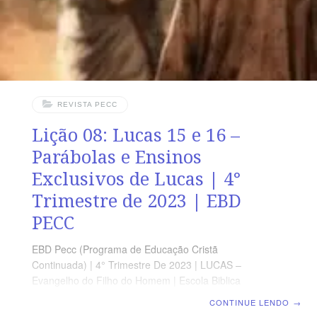
revista
REVISTA PECC
Lição 08: Lucas 15 e 16 –
Parábolas e Ensinos
Exclusivos de Lucas | 4°
Trimestre de 2023 | EBD
PECC
EBD Pecc (Programa de Educação Cristã
Continuada) | 4° Trimestre De 2023 | LUCAS –
Evangelho do Filho do Homem | Escola Biblica
Dominical | Lição 08: Lucas 15 e 16 – Parábolas e
CONTINUE LENDO
→
Ensinos Exclusivos de Lucas SUPLEMENTO