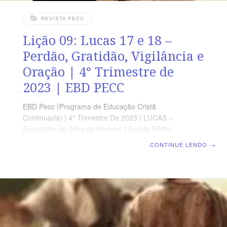
REVISTA PECC
Lição 09: Lucas 17 e 18 –
Perdão, Gratidão, Vigilância e
Oração | 4° Trimestre de
2023 | EBD PECC
EBD Pecc (Programa de Educação Cristã
Continuada) | 4° Trimestre De 2023 | LUCAS –
Evangelho do Filho do Homem | Escola Biblica
Dominical | Lição 09: Lucas 17 e 18 – Perdão, Gratidão,
CONTINUE LENDO
→
Vigilância e Oração SUPLEMENTO EXCLUSIVO DO
PROFESSOR Afora o suplemento do professor, todo o
conteúdo de cada lição é igual para alunos e mestres,
inclusive o número de páginas. ORIENTAÇÃO
PEDAGÓGICA Em Lucas 17 e 18 há 37 e 43 versos,
respectivamente. Sugerimos começar a aula lendo, com
todos os presentes, Lucas 17.1-24 (5 a 7 min.). A