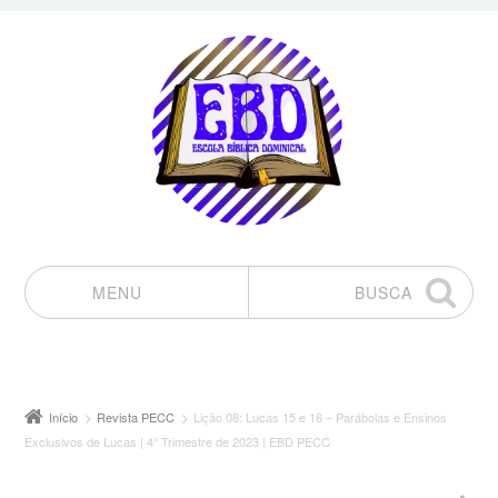
MENU
BUSCA
Pular para o conteúdo
Início
Revista PECC
Lição 08: Lucas 15 e 16 – Parábolas e Ensinos
Exclusivos de Lucas | 4° Trimestre de 2023 | EBD PECC