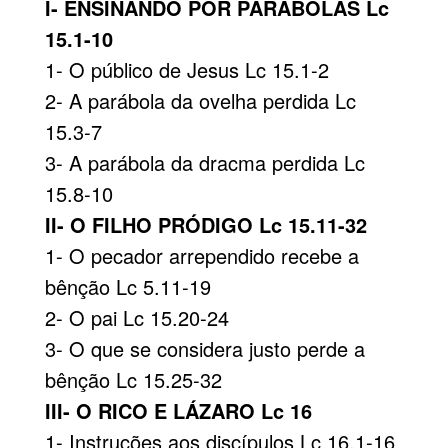
I- ENSINANDO POR PARÁBOLAS Lc
15.1-10
1- O público de Jesus Lc 15.1-2
2- A parábola da ovelha perdida Lc
15.3-7
3- A parábola da dracma perdida Lc
15.8-10
II- O FILHO PRÓDIGO Lc 15.11-32
1- O pecador arrependido recebe a
bênção Lc 5.11-19
2- O pai Lc 15.20-24
3- O que se considera justo perde a
bênção Lc 15.25-32
III- O RICO E LÁZARO Lc 16
1- Instruções aos discípulos Lc 16.1-16