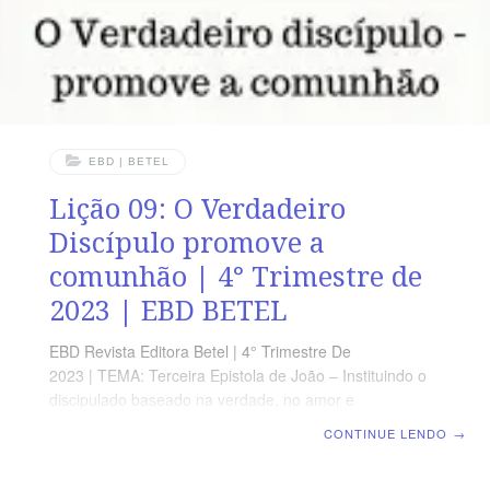
EBD | BETEL
Lição 09: O Verdadeiro
Discípulo promove a
comunhão | 4° Trimestre de
2023 | EBD BETEL
EBD Revista Editora Betel | 4° Trimestre De
2023 | TEMA: Terceira Epistola de João – Instituindo o
discipulado baseado na verdade, no amor e
fortalecendo os laços da fraternidade Cristã |
CONTINUE LENDO
→
Lição 09: O Verdadeiro Discípulo promove a comunhão
TEXTO ÁUREO “Oh! Quão bom e quão suave é que os