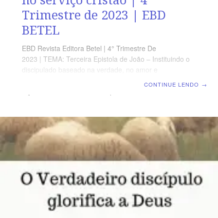
Trimestre de 2023 | EBD
BETEL
EBD Revista Editora Betel | 4° Trimestre De
2023 | TEMA: Terceira Epistola de João – Instituindo o
discipulado baseado na verdade, no amor e
fortalecendo os laços da fraternidade Cristã |
CONTINUE LENDO
→
Lição 11: O Verdadeiro Discípulo é uma referência no
serviço cristão TEXTO ÁUREO “Todos dão testemunho
de Demétrio, até a mesma verdade; e também nós
testemunhamos; e vós bem sabeis que o nosso
testemunho é verdadeiro.” 3 João 12 VERDADE
APLICADA O bom testemunho de um verdadeiro
discípulo é alcançado ao longo de uma trajetória que
segue o exemplo do ministério