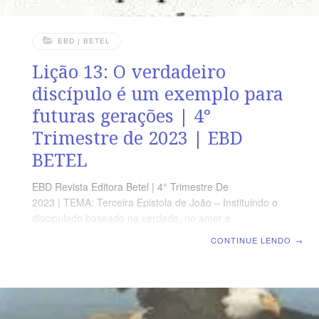
EBD | BETEL
Lição 13: O verdadeiro
discípulo é um exemplo para
futuras gerações | 4°
Trimestre de 2023 | EBD
BETEL
EBD Revista Editora Betel | 4° Trimestre De
2023 | TEMA: Terceira Epistola de João – Instituindo o
discipulado baseado na verdade, no amor e
fortalecendo os laços da fraternidade Cristã | Lição 13:
CONTINUE LENDO
→
O verdadeiro discípulo é um exemplo para futuras
gerações TEXTO ÁUREO “Lembrai-vos os vossos
pastores, que vos falaram a palavra de Deus, a fé dos
quais imitai, atentando para sua maneira de viver”
Hebreus 13.7 VERDADE APLICADA Os discípulos de