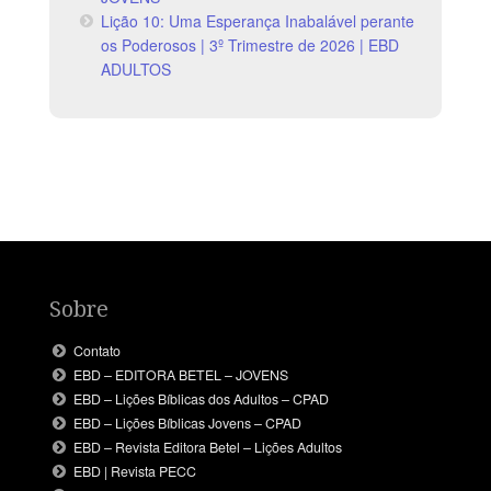
Lição 10: Uma Esperança Inabalável perante
os Poderosos | 3º Trimestre de 2026 | EBD
ADULTOS
Sobre
Contato
EBD – EDITORA BETEL – JOVENS
EBD – Lições Bíblicas dos Adultos – CPAD
EBD – Lições Bíblicas Jovens – CPAD
EBD – Revista Editora Betel – Lições Adultos
EBD | Revista PECC