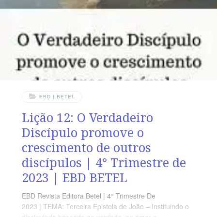
Cristo, por pertencerem ao mesmo Corpo de Cristo,
devem exercer, uns sobre os outros, influência que
edifica. OBJETIVOS
EBD | BETEL
Lição 12: O Verdadeiro
Discípulo promove o
crescimento de outros
discípulos | 4° Trimestre de
2023 | EBD BETEL
EBD Revista Editora Betel | 4° Trimestre De
2023 | TEMA: Terceira Epistola de João – Instituindo o