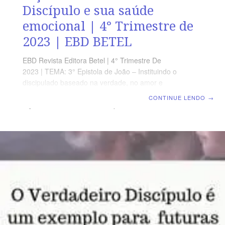
Discípulo e sua saúde
emocional | 4° Trimestre de
2023 | EBD BETEL
EBD Revista Editora Betel | 4° Trimestre De
2023 | TEMA: 3° Epistola de João – Instituindo o
discipulado baseado na verdade, no amor e
fortalecendo os laços da fraternidade Cristã |
CONTINUE LENDO
→
Lição 14: O Verdadeiro Discípulo e sua saúde
emocional TEXTO ÁUREO “Amado, desejo que te vá
bem em todas as coisas e que tenha saúde, assim
como bem vai a tua alma.” 3João 2 VERDADE
APLICADA Cabe ao Cristão observar os princípios
bíblicos sobre o cuidado pessoal de todas as áreas da
vida, visando uma melhor qualidade de vida.
OBJETIVOS DA