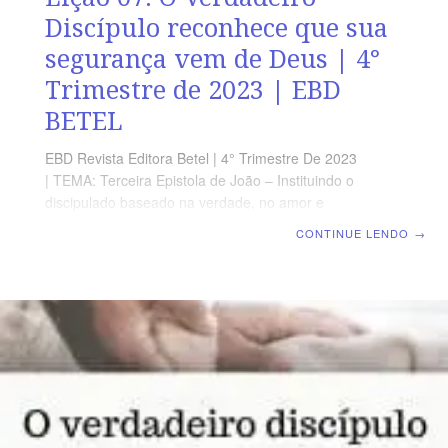
Discípulo reconhece que sua
segurança vem de Deus | 4°
Trimestre de 2023 | EBD
BETEL
EBD Revista Editora Betel | 4° Trimestre De 2023
| TEMA: Terceira Epistola de João – Instituindo o
discipulado baseado na verdade, no amor e
fortalecendo os laços da fraternidade Cristã |
CONTINUE LENDO
→
Lição 07: O Verdadeiro Discípulo reconhece que sua
segurança vem de Deus TEXTO ÁUREO “Porque Deus
não nos deu o espírito de temor, mas de fortaleza, e de
amor, e de moderação.” 2 Timóteo 1.7 VERDADE
APLICADA É possível, mesmo com limitações humanas,
cumprir o ministério cristão com confiança em Deus,
fidelidade e no poder do Espírito Santo OBJETIVOS DA
LIÇÃO