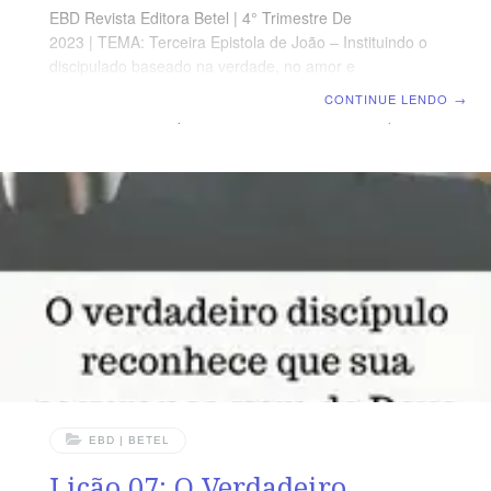
EBD Revista Editora Betel | 4° Trimestre De
2023 | TEMA: Terceira Epistola de João – Instituindo o
discipulado baseado na verdade, no amor e
fortalecendo os laços da fraternidade Cristã | Lição 08:
CONTINUE LENDO
→
O Verdadeiro discípulo – Servo cuidadoso, exemplar e
fiel ao Sumo Pastor TEXTO ÁUREO “Procura
apresentar-te a Deus aprovado, como obreiro que não
tem de que se envergonhar, que maneja bem a palavra
da verdade.” 2 Timóteo 2.15 VERDADE APLICADA O
bom discipulador procura servir ao rebanho com
fidelidade ao Sumo Pastor, dedicação, sendo exemplo e
sem ganância.
EBD | BETEL
Lição 07: O Verdadeiro