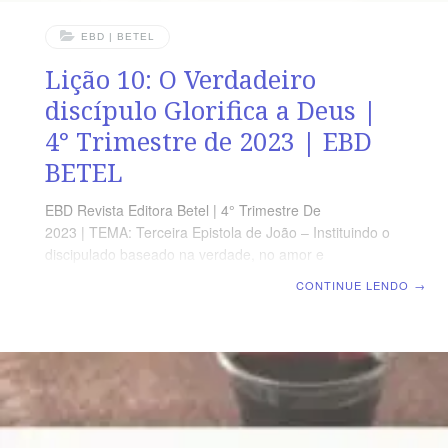
EBD | BETEL
Lição 10: O Verdadeiro
discípulo Glorifica a Deus |
4° Trimestre de 2023 | EBD
BETEL
EBD Revista Editora Betel | 4° Trimestre De
2023 | TEMA: Terceira Epistola de João – Instituindo o
discipulado baseado na verdade, no amor e
fortalecendo os laços da fraternidade Cristã | Lição 10:
CONTINUE LENDO
→
O Verdadeiro discípulo Glorifica a Deus TEXTO ÁUREO
“E o que a si mesmo se exaltar, será humilhado, e o que
a si mesmo se humilhar, será exaltado.” Mateus 23.12
VERDADE APLICADA O discípulo de Cristo deve ser
exemplo, para o rebanho, de um viver coerente com os
princípios bíblicos, para a glória de Deus. OBJETIVOS
DA LIÇÃO