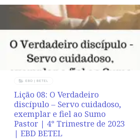
irmãos vivam em união!” Salmos 133.1 VERDADE
APLICADA Uma das marcas do discípulo de Cristo é o
interesse e a busca em estar junto com os que também
estão em Cristo. OBJETIVOS DA LIÇÃO Reafirmar a
importância da unidade dos cristãos.Mostrar o propósito
EBD | BETEL
Lição 08: O Verdadeiro
discípulo – Servo cuidadoso,
exemplar e fiel ao Sumo
Pastor | 4° Trimestre de 2023
| EBD BETEL