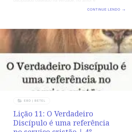
discipulado baseado na verdade, no amor e
fortalecendo os laços da fraternidade Cristã |
CONTINUE LENDO
→
Lição 12: O Verdadeiro Discípulo promove o
crescimento de outros discípulos TEXTO ÁUREO “E o
que de mim, entre muitas testemunhas, ouviste, confia-
o a homens fiéis, que sejam idôneos para também
ensinarem os outros” 2 Timóteo 2.2 VERDADE
APLICADA Não apenas a liderança, Mas cada discípulo
de Cristo é chamado ao contínuo aperfeiçoamento,
crescimento e amadurecimento até que Cristo venha.
OBJETIVOS DA
EBD | BETEL
Lição 11: O Verdadeiro
Discípulo é uma referência
no serviço cristão | 4°