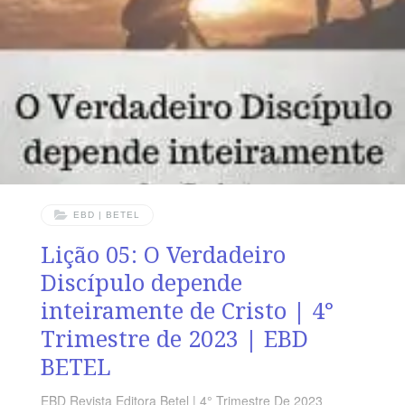
Pedro 5.4 VERDADE APLICADA Para ser um bom
discípulo de Cristo, precisa, mais que qualquer atributo,
ser escolhido e abençoado por Deus OBJETIVOS DA
LIÇÃO Expor princípios do discipulado.Ensinar sobre os
compromissos do discípuloMostrar
EBD | BETEL
Lição 05: O Verdadeiro
Discípulo depende
inteiramente de Cristo | 4°
Trimestre de 2023 | EBD
BETEL
EBD Revista Editora Betel | 4° Trimestre De 2023