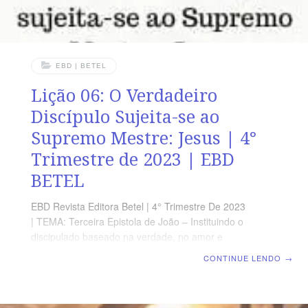
EBD | BETEL
Lição 06: O Verdadeiro
Discípulo Sujeita-se ao
Supremo Mestre: Jesus | 4°
Trimestre de 2023 | EBD
BETEL
EBD Revista Editora Betel | 4° Trimestre De 2023
| TEMA: Terceira Epistola de João – Instituindo o
discipulado baseado na verdade, no amor e
fortalecendo os laços da fraternidade Cristã | Lição 06:
CONTINUE LENDO
→
O verdadeiro discípulo sujeita-se ao Supremo Mestre:
Jesus TEXTO ÁUREO “E, quando aparecer o Sumo
Pastor, alcançareis a incorruptível coroa de glória.” 1