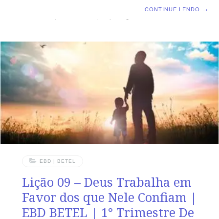
A vitória do povo de Deus OBJETIVOS DA LIÇÃO
CONTINUE LENDO
→
Entender que Deus sempre protege Seus
servos.Aprender que o auxílio de Deus chega na hora
certa.Confirmar o zelo de Deus por Seus filhos. TEXTO
ÁUREO “Então respondeu a rainha Ester, e disse: Se, ó
rei, achei graça aos teus olhos, e se bem parecer ao rei,
desse-me a minha vida como minha petição e o meu
povo
EBD | BETEL
Lição 09 – Deus Trabalha em
Favor dos que Nele Confiam |
EBD BETEL | 1° Trimestre De