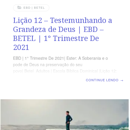
EBD | BETEL
Lição 12 – Testemunhando a
Grandeza de Deus | EBD –
BETEL | 1° Trimestre De
2021
EBD | 1° Trimestre De 2021| Ester: A Soberania e o
pode de Deus na preservação do seu
povo| Betel Adultos | Escola Bíblica Dominical |Lição 12:
Testemunhando a Grandeza de Deus OBJETIVOS DA
CONTINUE LENDO
→
LIÇÃO Ensinar que Deus continua protegendo o Seu
povoDestacar que Deus ainda continua o
mesmoConsiderar que precisamos celebrar nossas
vitórias TEXTO ÁUREO “E o mandado de Ester
estabeleceu o que respeitava ao Purim; e escreveu-se
num livro.” Ester 9.32 VERDADE APLICADA Somente
confiando no Senhor podemos superar todas as
afrontas que nos advêm do diabo. TEXTOS DE