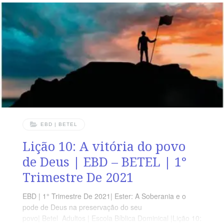
servos. TEXTO ÁUREO “E para os judeus houve luz, e
alegria, e gozo, e honra.” Ester 8.16 VERDADE
APLICADA O Senhor Deus está atento ao Seu povo
nesta terra para cuidar e guardar.
EBD | BETEL
Lição 10: A vitória do povo
de Deus | EBD – BETEL | 1°
Trimestre De 2021
EBD | 1° Trimestre De 2021| Ester: A Soberania e o
pode de Deus na preservação do seu
povo| Betel Adultos | Escola Bíblica Dominical |Lição 10: