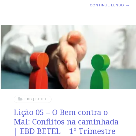
Dominical |Lição 06: O Cristão e o Cuidado de Deus
CONTINUE LENDO
→
TEXTO ÁUREO “Porque, se de todo te calares neste
tempo, socorro e livramento de outra parte virá para os
judeus, mas tu e a casa de teu pai perecereis; e quem
sabe se para tal tempo como este chegaste a este
reino?” Ester 4.14 VERDADE APLICADA O caráter da
rainha Ester ensina como submeter-se à vontade de
Deus e
EBD | BETEL
Lição 05 – O Bem contra o
Mal: Conflitos na caminhada
| EBD BETEL | 1° Trimestre