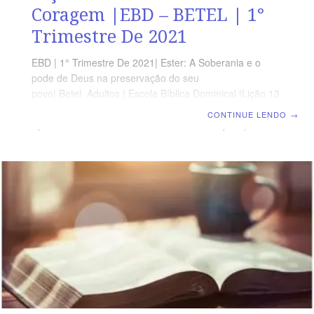
Coragem |EBD – BETEL | 1°
Trimestre De 2021
EBD | 1° Trimestre De 2021| Ester: A Soberania e o
pode de Deus na preservação do seu
povo| Betel Adultos | Escola Bíblica Dominical |Lição 13
– Uma Serva de Coragem OBJETIVOS DA LIÇÃO
CONTINUE LENDO
→
Apresentar a beleza do caráter de Ester.Expor que
Deus se alegra da humildade de Seus servos.Ensinar
que Ester era uma mulher virtuosa. TEXTO ÁUREO “E
disse Ester: Se bem parecer ao rei, venha o rei e Hamã
hoje ao banquete que lhe tenho preparado.” Ester 5.4
VERDADE APLICADA A vida de Ester nos ensina e nos
incentiva a