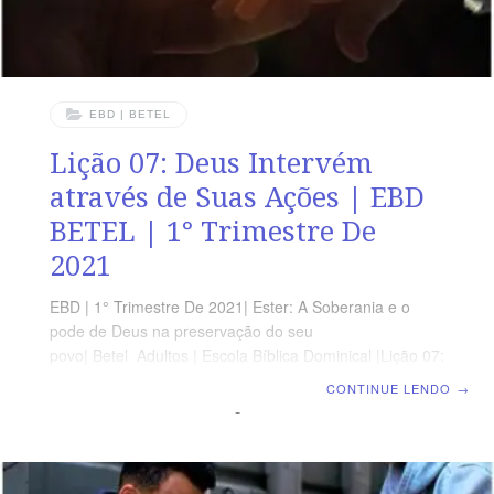
EBD | BETEL
Lição 07: Deus Intervém
através de Suas Ações | EBD
BETEL | 1° Trimestre De
2021
EBD | 1° Trimestre De 2021| Ester: A Soberania e o
pode de Deus na preservação do seu
povo| Betel Adultos | Escola Bíblica Dominical |Lição 07:
Deus Intervém através de Suas Ações. TEXTO ÁUREO
CONTINUE LENDO
→
“E invoca-me no dia da angústia; eu te livrarei, e tu me
glorificarás”. (Salmos 50.15) VERDADE APLICADA Ester
não se corrompeu com o sistema e, apesar de estar
intimamente inserida nele, continuou fiel a Deus e ao