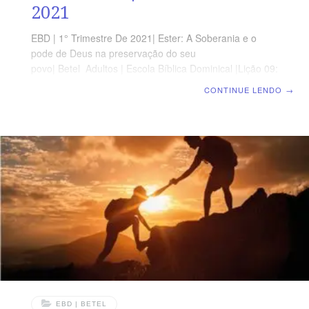
2021
EBD | 1° Trimestre De 2021| Ester: A Soberania e o
pode de Deus na preservação do seu
povo| Betel Adultos | Escola Bíblica Dominical |Lição 09:
Deus Trabalha em Favor dos que Nele Confiam
CONTINUE LENDO
→
OBJETIVOS DA LIÇÃO Perceber que Deus sempre
socorre os seus filhos. Compreender que o agir de
Deus é sempre perfeito. Entender que o socorro do
Senhor chega na hora certa. TEXTO ÁUREO “Então
disse o rei: Que honra e galardão se deu por isto a
Mardoqueu? E os mancebos do rei, seus servos,
disseram: Coisa nenhuma se lhe
EBD | BETEL