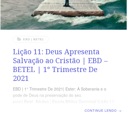
REFERÊNCIAESTER 9
EBD | BETEL
Lição 11: Deus Apresenta
Salvação ao Cristão | EBD –
BETEL | 1° Trimestre De
2021
EBD | 1° Trimestre De 2021| Ester: A Soberania e o
pode de Deus na preservação do seu
povo| Betel Adultos | Escola Bíblica Dominical |Lição 11:
Deus Apresenta Salvação ao Cristão OBJETIVOS DA
CONTINUE LENDO
→
LIÇÃO Conscientizar de que Deus atua a favor do seu
povo.Ensinar que existem pessoas que são exemplos
para nós.Explicar que Deus tem o melhor para Seus