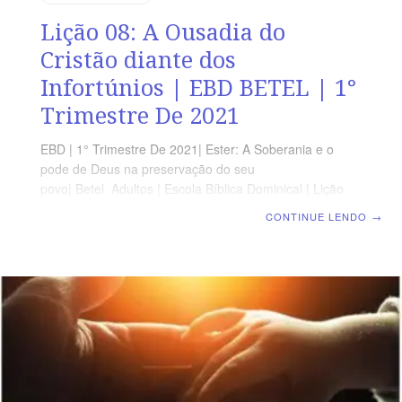
Lição 08: A Ousadia do
Cristão diante dos
Infortúnios | EBD BETEL | 1°
Trimestre De 2021
EBD | 1° Trimestre De 2021| Ester: A Soberania e o
pode de Deus na preservação do seu
povo| Betel Adultos | Escola Bíblica Dominical | Lição
08: A Ousadia do Cristão diante dos Infortúnios
CONTINUE LENDO
→
OBJETIVOS DA LIÇÃO Mostrar que devemos ser
ousados. Explicar que para Deus nada é impossível.
Destacar as vantagens de se fazer um planejamento.
TEXTO ÁUREO “Então o rei lhe disse: Que é o que
tens, rainha Ester, ou qual é a tua petição? Até metade
do reino se te dará.” Ester 5.3 VERDADE APLICADA A
ousadia do cristão