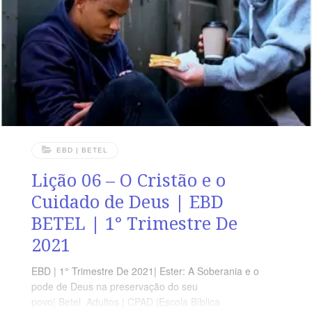
seu povo. OBJETIVOS DA LIÇÃO Entender que a única
alegria está no Senhor. Destacar que o verdadeiro
refúgio está em Deus.
EBD | BETEL
Lição 06 – O Cristão e o
Cuidado de Deus | EBD
BETEL | 1° Trimestre De
2021
EBD | 1° Trimestre De 2021| Ester: A Soberania e o
pode de Deus na preservação do seu
povo| Betel Adultos | CPAD |Escola Bíblica