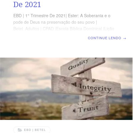
De 2021
EBD | 1° Trimestre De 2021| Ester: A Soberania e o
pode de Deus na preservação do seu povo |
Betel Adultos | CPAD |Escola Bíblica Dominical |Lição
05 – O Bem contra o Mal: Conflitos na caminhada
CONTINUE LENDO
→
OBJETIVOS DA LIÇÃO Apresentar o conflito entre o
bem e o mal. Ensinar sobre o perigo de confiar em
pessoas erradas Reafirmar que só Deus é o Senhor.
TEXTO ÁUREO “Então disse Mardoqueu que tornassem
a dizer a Ester: Não imagines, em teu ânimo, que
escaparás na casa do rei, mais do que todos os
EBD | BETEL