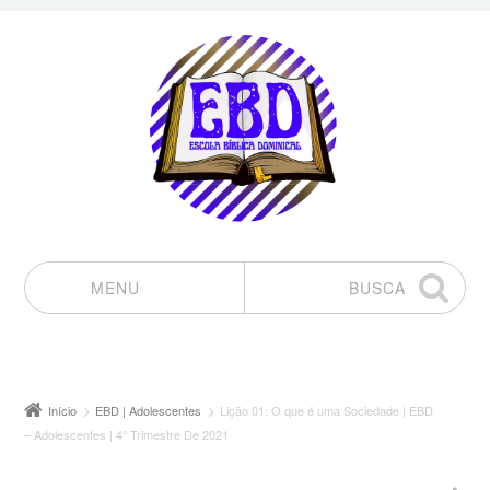
MENU
BUSCA
Pular para o conteúdo
Início
EBD | Adolescentes
Lição 01: O que é uma Sociedade | EBD
– Adolescentes | 4° Trimestre De 2021