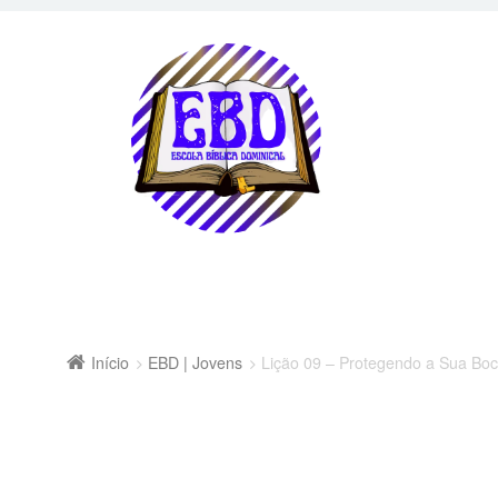
Início
EBD | Jovens
Lição 09 – Protegendo a Sua Boc