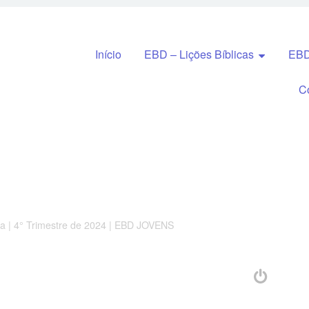
Pular para o conteúdo
Início
EBD – Lições Bíblicas
EBD
C
a | 4° Trimestre de 2024 | EBD JOVENS