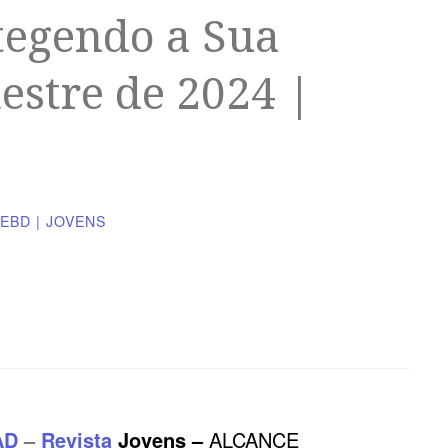
otegendo a Sua
estre de 2024 |
EBD | JOVENS
AD
–
Revista
Jovens –
ALCANCE