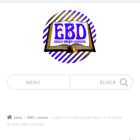
MENU
BUSCA
Pular para o conteúdo
Início
EBD | Jovens
Lição 12: A Liderança de Paulo | 4° Trimestre
de 2022 | EBD JOVENS