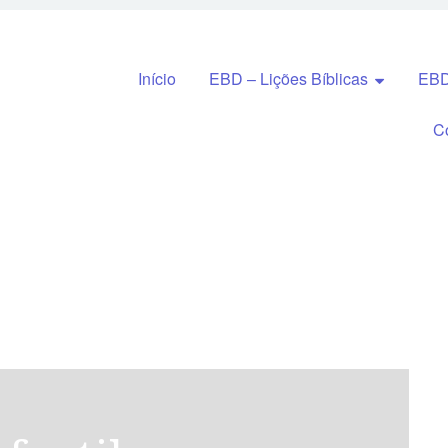
Pular para o conteúdo
Início
EBD – Lições Bíblicas
EBD
C