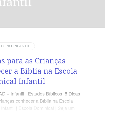
nfantil
STÉRIO INFANTIL
as para as Crianças
cer a Bíblia na Escola
ical Infantil
 – Infantil | Estudos Bíblicos |8 Dicas
rianças conhecer a Bíblia na Escola
Infantil | Escola Dominical | Seja um
eficaz | Livro de Apoio EBD Quer introduzir