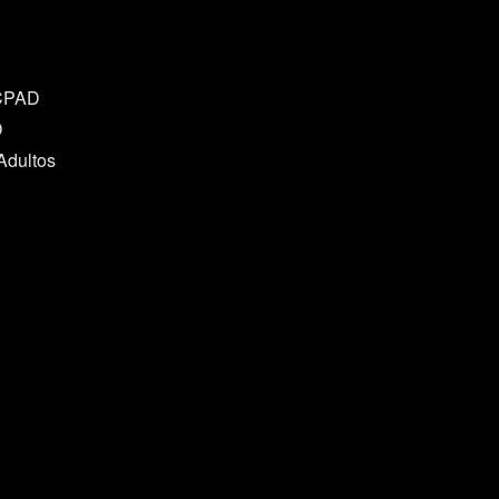
ão se espera que você use todas as
 CPAD
D
Adultos