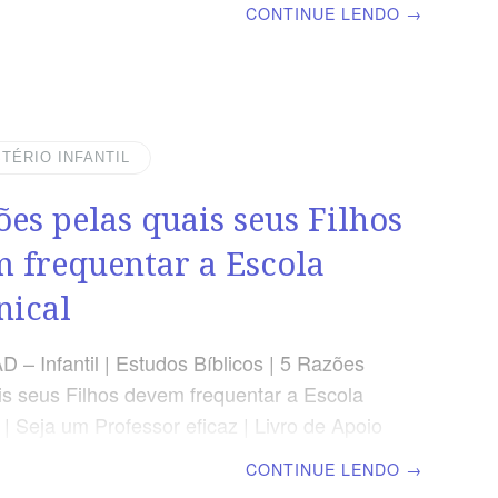
CONTINUE LENDO
→
as na Palavra de Deus? (Quem não gosta?).
o 8 Dicas para as Crianças conhecer a
 Escola Dominical
 Independentemente da idade ou experiência
ças com a Bíblia, há coisas específicas que
STÉRIO INFANTIL
 fazer para aumentar o conhecimento e o
ões pelas quais seus Filhos
 deles na Bíblia. 1. Torne-o adequado para
Coloque Bíblias adequadas à idade e
 frequentar a Escola
s para
ical
 – Infantil | Estudos Bíblicos | 5 Razões
is seus Filhos devem frequentar a Escola
| Seja um Professor eficaz | Livro de Apoio
a pode ser agitada e, se você achar que é
CONTINUE LENDO
→
o apenas comparecer ao culto de adoração