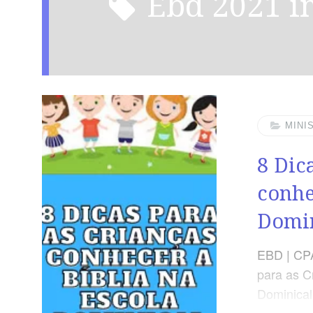
ebd 2021 i
MINI
8 Dic
conhe
Domin
EBD | CPAD
para as C
Dominical 
Professor 