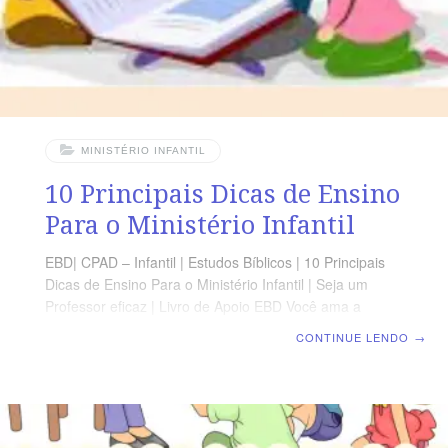
MINISTÉRIO INFANTIL
10 Principais Dicas de Ensino
Para o Ministério Infantil
EBD| CPAD – Infantil | Estudos Bíblicos | 10 Principais
Dicas de Ensino Para o Ministério Infantil | Seja um
Professor eficaz | Livro de Apoio EBD Você ama a
Deus. Você adora crianças. Você se dedica a ajudar as
CONTINUE LENDO
→
crianças a crescerem à semelhança de Cristo. Mas
existem maneiras de se tornar ainda mais eficaz ? Aqui
estão dez dicas de ensino que podem ajudá-lo a se
tornar mais eficiente e eficaz. 1. Ensine a Bíblia. A
Palavra de Deus é o que mais importa, então certifique-