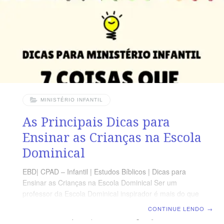
se de que as Escrituras continuem
MINISTÉRIO INFANTIL
As Principais Dicas para
Ensinar as Crianças na Escola
Dominical
EBD| CPAD – Infantil | Estudos Bíblicos | Dicas para
Ensinar as Crianças na Escola Dominical Ser um
professor da Escola Dominical inspirador é mais do que
ensinar versículos bíblicos. Seu trabalho é importante e
CONTINUE LENDO
→
abrirá caminho para que uma nova geração de fiéis