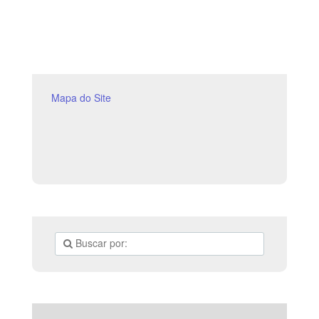
continue com as tradições e crenças de sua igreja. Para
conseguir isso, siga estas dicas para manter os alunos
interessados ​​e tornar seu trabalho mais fácil. As lições e
atividades fornecidas neste site são elaboradas como
uma lista de opções. Não se espera que você use todas
as
Mapa do Site