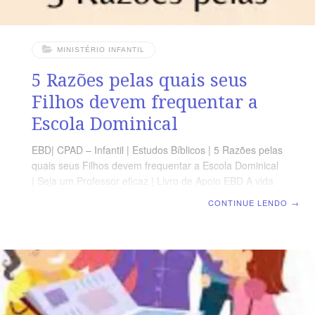
MINISTÉRIO INFANTIL
5 Razões pelas quais seus
Filhos devem frequentar a
Escola Dominical
EBD| CPAD – Infantil | Estudos Bíblicos | 5 Razões pelas
quais seus Filhos devem frequentar a Escola Dominical
| Seja um Professor eficaz | Livro de Apoio EBD A vida
pode ser agitada e, se você achar que é um desafio
CONTINUE LENDO
→
apenas comparecer ao culto de adoração em sua
igreja, talvez nem seja capaz de pensar em levar seus
filhos para a escola dominical. No entanto, é ótimo ter o
apoio da igreja enquanto você ensina a seus filhos as
verdades das Escrituras. Abaixo, estão algumas razões
pelas quais a escola