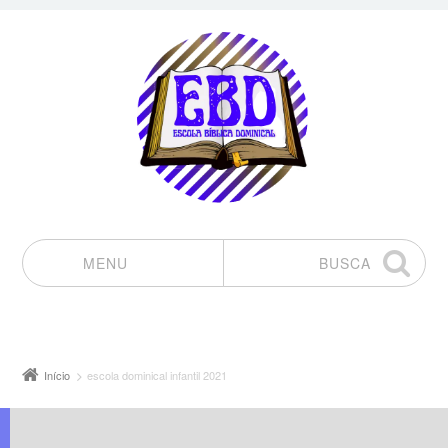
MENU
BUSCA
Pular para o conteúdo
Início
escola dominical infantil 2021