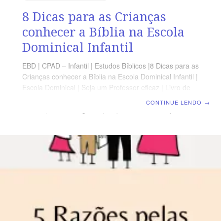
8 Dicas para as Crianças
conhecer a Bíblia na Escola
Dominical Infantil
EBD | CPAD – Infantil | Estudos Bíblicos |8 Dicas para as
Crianças conhecer a Bíblia na Escola Dominical Infantil |
Escola Dominical | Seja um Professor eficaz | Livro de
Apoio EBD Quer introduzir as crianças na Palavra de
CONTINUE LENDO
→
Deus? (Quem não gosta?). Aqui estão 8 Dicas para as
Crianças conhecer a Bíblia na Escola Dominical
Infantil. Independentemente da idade ou experiência
das crianças com a Bíblia, há coisas específicas que
você pode fazer para aumentar o conhecimento e o
interesse deles na Bíblia. 1. Torne-o adequado para
crianças Coloque Bíblias adequadas à idade e
adequadas para