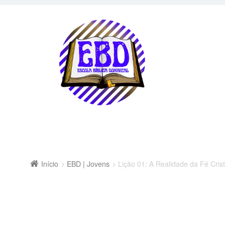
Início
EBD | Jovens
Lição 01: A Realidade da Fé Cris