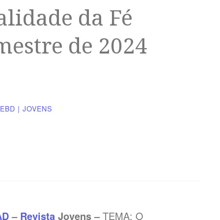
alidade da Fé
imestre de 2024
EBD | JOVENS
AD
–
Revista
Jovens –
TEMA:
O