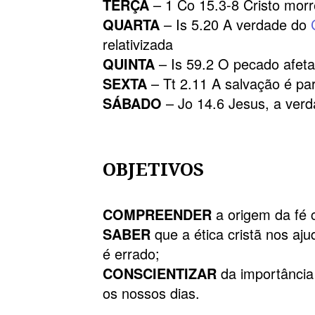
TERÇA
– 1 Co 15.3-8 Cristo mor
QUARTA
– Is 5.20 A verdade do
relativizada
QUINTA
– Is 59.2 O pecado afet
SEXTA
– Tt 2.11 A salvação é pa
SÁBADO
– Jo 14.6 Jesus, a ver
OBJETIVOS
COMPREENDER
a origem da fé c
SABER
que a ética cristã nos aj
é errado;
CONSCIENTIZAR
da importânci
os nossos dias.