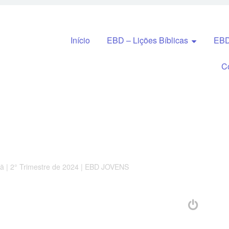
Pular para o conteúdo
Início
EBD – Lições Bíblicas
EBD
C
tã | 2° Trimestre de 2024 | EBD JOVENS