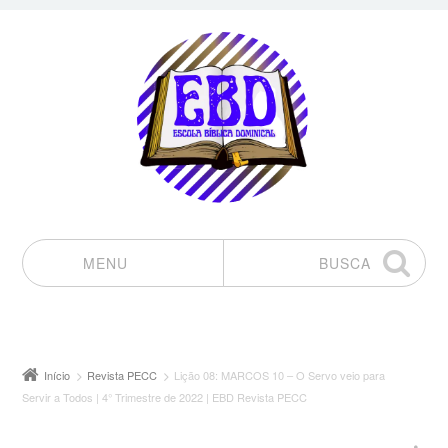
MENU
BUSCA
Pular para o conteúdo
Início
Revista PECC
Lição 08: MARCOS 10 – O Servo veio para
Servir a Todos | 4° Trimestre de 2022 | EBD Revista PECC