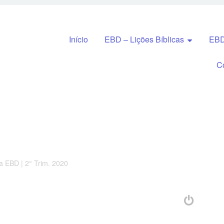
Pular para o conteúdo
Início
EBD – Lições Bíblicas
EBD
C
a EBD | 2° Trim. 2020