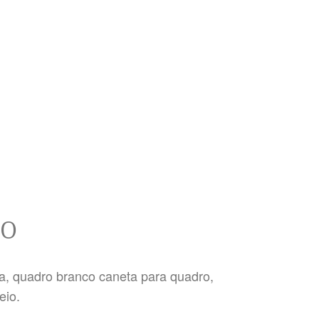
CO
ca, quadro branco caneta para quadro,
teio.