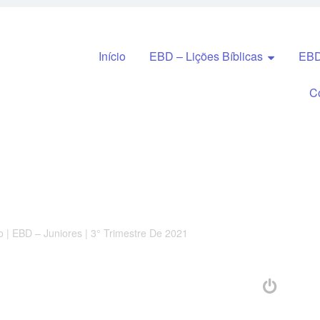
Pular para o conteúdo
Início
EBD – Lições Bíblicas
EBD
C
 | EBD – Juniores | 3° Trimestre De 2021