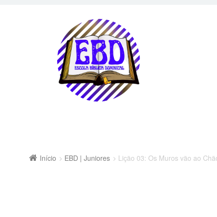
Início
EBD | Juniores
Lição 03: Os Muros vão ao Chão