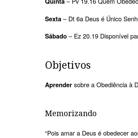
Quinta
– Pv 19.16 Quem Obedece
Sexta
– Dt 6a Deus é Único Senh
Sábado
– Ez 20.19 Disponível p
Objetivos
Aprender
sobre a Obediência à 
Memorizando
“Pois amar a Deus é obedecer a