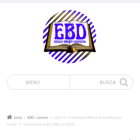
MENU
BUSCA
Pular para o conteúdo
Início
EBD | Jovens
Lição 05: A Realidade Bíblica da Santificação
Cristã | 2° Trimestre de 2024 | EBD JOVENS