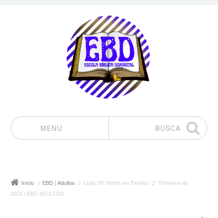
MENU
BUSCA
Pular para o conteúdo
Início
EBD | Adultos
Lição 05: Motim em Família | 2° Trimestre de
2023 | EBD ADULTOS