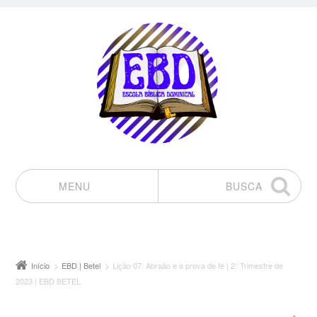
MENU
BUSCA
Pular para o conteúdo
Início
EBD | Betel
Lição 07: Abraão e a prova de fé | 2° Trimestre de
2023 | EBD BETEL