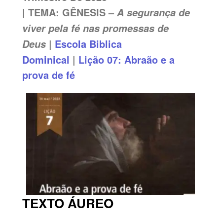
| TEMA: GÊNESIS –
A segurança de
viver pela fé nas promessas de
|
Escola Biblica
Deus
Dominical
|
Lição 07: Abraão e a
prova de fé
TEXTO ÁUREO