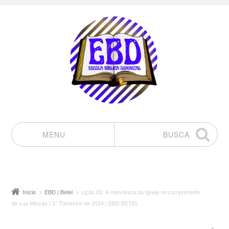
MENU
BUSCA
Pular para o conteúdo
Início
EBD | Betel
Lição 03: A relevância da Igreja no cumprimento
de sua Missão | 3° Trimestre de 2024 | EBD BETEL