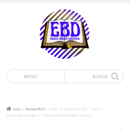
MENU
BUSCA
Pular para o conteúdo
Início
Revista PECC
Lição 13: Gênesis 41 a 50 – José, o
Governador do Egito | 1° Trimestre De 2022 | EBD – Pecc￼