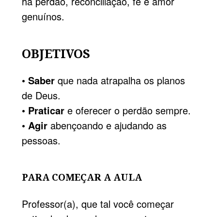
há perdão, reconciliação, fé e amor
genuínos.
OBJETIVOS
•
Saber
que nada atrapalha os planos
de Deus.
•
Praticar
e oferecer o perdão sempre.
•
Agir
abençoando e ajudando as
pessoas.
PARA COMEÇAR A AULA
Professor(a), que tal você co­meçar