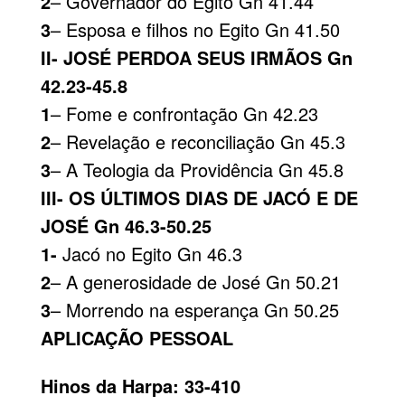
2
– Governador do Egito Gn 41.44
3
– Esposa e filhos no Egito Gn 41.50
II- JOSÉ PERDOA SEUS IRMÃOS Gn
42.23-45.8
1
– Fome e confrontação Gn 42.23
2
– Revelação e reconciliação Gn 45.3
3
– A Teologia da Providência Gn 45.8
III- OS ÚLTIMOS DIAS DE JACÓ E DE
JOSÉ Gn 46.3-50.25
1-
Jacó no Egito Gn 46.3
2
– A generosidade de José Gn 50.21
3
– Morrendo na esperança Gn 50.25
APLICAÇÃO PESSOAL
Hinos da Harpa: 33-410