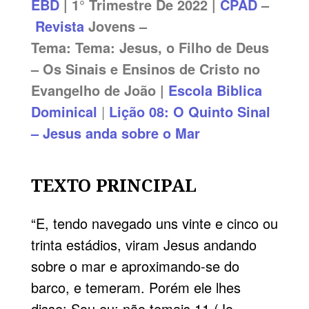
EBD
| 1° Trimestre De 2022 |
CPAD
–
Revista
Jovens –
Tema: Tema: Jesus, o Filho de Deus
– Os Sinais e Ensinos de Cristo no
Evangelho de João |
Escola Biblica
Dominical
|
Lição
08:
O Quinto Sinal
– Jesus anda sobre o Mar
TEXTO PRINCIPAL
“E, tendo navegado uns vinte e cinco ou
trinta estádios, viram Jesus andando
sobre o mar e aproximando-se do
barco, e temeram. Porém ele lhes
disse: Sou eu; não temais.11 (Jo