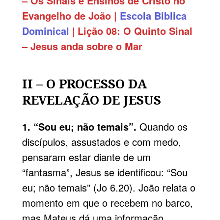
– Os Sinais e Ensinos de Cristo no
Evangelho de João |
Escola Biblica
Dominical
|
Lição
08:
O Quinto Sinal
– Jesus anda sobre o Mar
II – O PROCESSO DA
REVELAÇÃO DE JESUS
1. “Sou eu; não temais”.
Quando os
discípulos, assustados e com medo,
pensaram estar diante de um
“fantasma”, Jesus se identificou: “Sou
eu; não temais” (Jo 6.20). João relata o
momento em que o recebem no barco,
mas Mateus dá uma informação